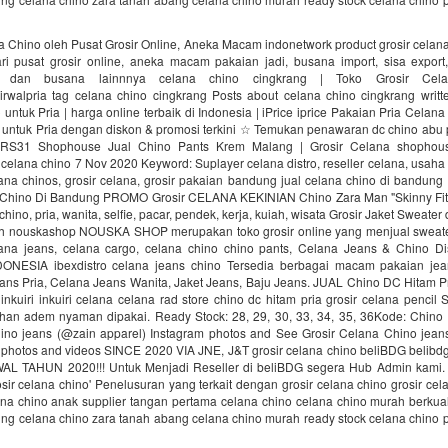
a Chino oleh Pusat Grosir Online, Aneka Macam indonetwork product grosir celana
i pusat grosir online, aneka macam pakaian jadi, busana import, sisa expor
 dan busana lainnnya celana chino cingkrang | Toko Grosir Cela
sirwalpria tag celana chino cingkrang Posts about celana chino cingkrang writte
ntuk Pria | harga online terbaik di Indonesia | iPrice iprice Pakaian Pria Cela
 untuk Pria dengan diskon & promosi terkini ☆ Temukan penawaran dc chino abu pr
 RS31 Shophouse Jual Chino Pants Krem Malang | Grosir Celana shophou
celana chino 7 Nov 2020 Keyword: Suplayer celana distro, reseller celana, usaha
ana chinos, grosir celana, grosir pakaian bandung jual celana chino di bandung |
 Chino Di Bandung PROMO Grosir CELANA KEKINIAN Chino Zara Man "Skinny Fit"
hino, pria, wanita, selfie, pacar, pendek, kerja, kuiah, wisata Grosir Jaket Sweate
h nouskashop NOUSKA SHOP merupakan toko grosir online yang menjual sweater,
ana jeans, celana cargo, celana chino chino pants, Celana Jeans & Chino Di
ONESIA ibexdistro celana jeans chino Tersedia berbagai macam pakaian jea
ans Pria, Celana Jeans Wanita, Jaket Jeans, Baju Jeans. JUAL Chino DC Hitam Pr
nkuiri inkuiri celana celana rad store chino dc hitam pria grosir celana pencil 
an adem nyaman dipakai. Ready Stock: 28, 29, 30, 33, 34, 35, 36Kode: Chin
ino jeans (@zain apparel) Instagram photos and See Grosir Celana Chino jean
, photos and videos SINCE 2020 VIA JNE, J&T grosir celana chino beliBDG belibdg
L TAHUN 2020!!! Untuk Menjadi Reseller di beliBDG segera Hub Admin kami. B
osir celana chino' Penelusuran yang terkait dengan grosir celana chino grosir cel
ana chino anak supplier tangan pertama celana chino celana chino murah berkuali
ng celana chino zara tanah abang celana chino murah ready stock celana chino p