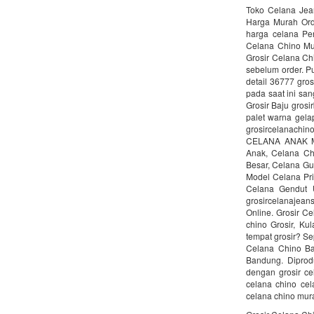
Toko Celana Jea
Harga Murah Orde
harga celana Pe
Celana Chino Mur
Grosir Celana Chi
sebelum order. P
detail 36777 gro
pada saat ini sa
Grosir Baju grosi
palet warna gela
grosircelanachi
CELANA ANAK MU
Anak, Celana Ch
Besar, Celana Gu
Model Celana Pri
Celana Gendut 
grosircelanajean
Online. Grosir C
chino Grosir, Ku
tempat grosir? Se
Celana Chino Ban
Bandung. Diprod
dengan grosir ce
celana chino cel
celana chino mura