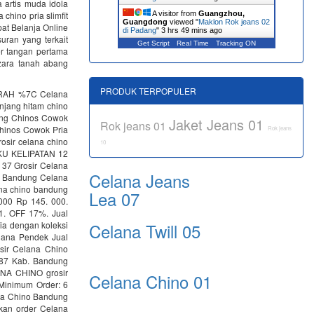
 artis muda idola
 chino pria slimfit
A visitor from
Guangzhou,
Guangdong
viewed "
Maklon Rok jeans 02
pat Belanja Online
di Padang
"
3 hrs 49 mins ago
ran yang terkait
Get Script
Real Time
Tracking ON
er tangan pertama
 zara tanah abang
PRODUK TERPOPULER
URAH %7C Celana
njang hitam chino
ang Chinos Cowok
Jaket Jeans 01
Rok jeans 01
hinos Cowok Pria
Rok jeans
rosir celana chino
10
KU KELIPATAN 12
6 37 Grosir Celana
Celana Jeans
h Bandung Celana
ana chino bandung
Lea 07
 000 Rp 145. 000.
1. OFF 17%. Jual
ia dengan koleksi
Celana Twill 05
elana Pendek Jual
sir Celana Chino
re87 Kab. Bandung
LANA CHINO grosir
Celana Chino 01
Minimum Order: 6
ana Chino Bandung
hkan order Celana