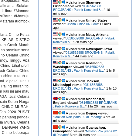
#KepulauanRiau
A visitor from
Shawnee,
alimantanSelatan
Oklahoma
viewed "
0816562888
esiUtara #Manado
BROJEANS : Pabrik Konveksi &…
"
16
mins ago
siBarat #Mamuju
#Mataram #lombok
A visitor from
United States
viewed "
Celana Chino 06 Cool
"
18 mins
ago
elana Chino Kelas
A visitor from
Mesa, Arizona
viewed "
0816562888 BROJEANS : Pabrik
M. KELAS DISTRO
Konveksi &…
"
28 mins ago
urah Grosir Murah
han premium serta
A visitor from
Davenport, Iowa
viewed "
0816562888 BROJEANS : Pabrik
chino Celana Chino
Konveksi &…
"
44 mins ago
rendy. Tunggu Apa
A visitor from
Redmond,
hino Lihat profil
Washington
viewed "
0816562888
osir Celana Chino
BROJEANS : Pabrik Konveksi &…
"
1 hr 8
mins ago
a chino murah di
al. dipakai untuk
A visitor from
Jackson,
Mississippi
viewed "
0816562888
 Paling murah fjb.
BROJEANS : Pabrik Konveksi &…
"
1 hr 16
n kali ini ane mau
mins ago
AGA | Jual Celana
A visitor from
Manchester,
esain Keren Harga
England
viewed "
0816562888 BROJEANS
NA CHINO MURAH,
: Pabrik Konveksi &…
"
1 hr 20 mins ago
 Feb 2020 PUSAT
A visitor from
Beijing
viewed
 panjang pendek
"
Maklon Rok jeans 02 di Padang
"
3 hrs 48
mins ago
ria Murah. Celana
GUS DENGAN YANG
A visitor from
Guangzhou,
Guangdong
viewed "
Maklon Rok jeans 02
na Chino beberapa
di Padang
"
3 hrs 49 mins ago