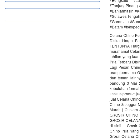
#Bengkulu #La
#TanjungPinang 
#Banjarmasin #K
#SulawesiTenga
#Gorontalo #Sun
#Batam #tokopedi
Celana Chino Kel
Distro Harga P
TENTUNYA Harga‎:
murahamat Celana
jahitan yang kuat
Pria Terbaru Dis
Lagi Pesan Chino
orang bernama Gr
dan teman lainn
bandung 3 Mar 20
kebutuhan fоrmаl 
kaskus product ju
jual Celana Chin
Chino & Jogger M
Murah | Custom
GROSIR CHINO Z
GROSIR CELANA 
di sinii !!! Gro
Chino Pria Yan
Grosir Celana Ch