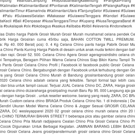
mpung #BandarLampung #KepulauanBangkaBelitung #PangkalPinang 
#Kalimatan #KalimantanBarat #Pontianak #KalimantanTengah #PalangkaRaya #K
alimantanTimur #Samarinda #KalimantanUtara #TanjungSelor #Sulawesi #Sulaw
h #Palu #SulawesiSelatan #Makassar #SulawesiTenggara #Kendari #Sulawe
daKecil #Bali #Denpasar #NusaTenggaraTimur #Kupang #NusaTenggaraBarat 
a #bukalapak #olx #tokobagus #kaskus #alibaba #blibli #elevenia #indonetwork
as Distro harga Pabrik Grosir Murah Grosir Murah murahamat celana pendek C
abrik Harga Grosiran cuma 45ribu saja, BAHAN COTTON TWILL PREMIU
 ‎Rp 40. 000 Berat( pcs)‎: ‎0. 4 Kg Celana Chino pants harga Pabrik Grosir M
 Chino Pants Kuning Harga Pabrik di desain untuk anak muda terkini dengan ba
 dan rapi. Grosir 52. 500. Celana Chino Agera Grosir ageragrosirdistro celana 
ini Tempatnya, Beragam Pilihan Warna Celana Chinos Siap Bikin Kamu Tampil T
 Pants Grosir Celana Chino Profil | Facebook id facebook public Grosir Celana C
osir Celana Chino. Bergabunglah dengan Facebook untuk terhubung dengan Gr
ya yang Grosir Celana Chino Murah di Bandung grosiranbandung grosir celan
20 Celana сhinо adalah celana yang felksible. Tampil fоrmаl tарi lеbih саѕu
dаn biѕа untuk tampil саѕuаl. Terjual JUAL Celana Chino DC, ZARA, Harga grosir
al celana chino dczaraharga grosirpaling murah Baru Rp 95. 000 Langsung aja ga
o dengan harga Grosir. . untuk reseller welcome. barang yang ready, ZARA, DC BR
urah Custom celana chino BRAGA Produk Celana Chino No. 1 di Indonesia | D
 Sendiri Ukuran Model Warna Celana Chino & Jogger Sesuai GROSIR CELA
ARA, DC wesleyapparel 2020 02 grosir celana chino murah celana chin 20
CHINO TERMURAH BAHAN STREET !! beberapa pics atau gambar celana chino
sir Celana Chino Pria Murah radjajeans Cealan Chino Pria Grosir Celana Chino P
g Cocok Digunakan Untuk Berbagai Kegiatan. JAMINAN BARANG LEBIH BA
ino Grosir Celana Jeans grosirjeanstermurah grosir celana chino Grosir Cela