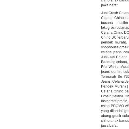
jawa barat
Jual Grosir Celan
Celana Chino dar
busana muslim
tokogrosircelana
Celana Chino DC u
Chino DC terbaru
pendek murah).
shophouse grosir 
celana jeans, cel
Jual Jual Celana
Bandung celana, c
Pria Wanita Mura
jeans denim, cel
Termurah Se IND
Jeans, Celana Je
Pendek Murah) | i
Celana Chino bah
Grosir Celana Ch
Instagram profile
chino PROMO AWA
yang ditandai 'gr
abang grosir cel
chino anak bandu
jawa barat