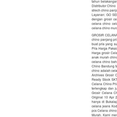
tahun belakangan
Distributor Chino 
strech chino panj
Layanan: GO SEN
dengan grosir ce
celana chino cel
celana chino mura
GROSIR CELANA 
chino panjang pr
buat pria yang 
Pria Harga Paka
Harga grosir Cela
anak murah chi
celana chino baha
Chino Bandung M
chino adalah cel
Archives Grosir 
Ready Stock SKT
Celana Chino Pri
terlengkap dan j
Grosir Celana C
Original 10 Apr 
hanya di Bukalap
celana jeans Ko
pcs Celana chino
Murah. Kami menj