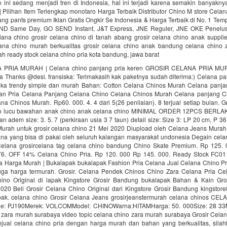
 ini sedang menjadi tren di Indonesia, hal ini terjadi karena semakin banyaknya
| Pilihan Item Terlengkap‎ monotaro Harga Terbaik Distributor Chino‎ M store Celana
ang pants premium‎ Iklan Gratis Ongkir Se Indonesia & Harga Terbaik di No. 1 Tem
D Same Day, GO SEND Instant, J&T Express, JNE Reguler, JNE OKE Penelusu
lana chino grosir celana chino di tanah abang grosir celana chino anak suppli
ana chino murah berkualitas grosir celana chino anak bandung celana chino
h ready stock celana chino pria kota bandung, jawa barat
PRIA MURAH | Celana chino panjang pria keren GROSIR CELANA PRIA M
ia Thanks @desi. fransiska: Terimakasih kak paketnya sudah diterima:) Celana pa
suka trendy simple dan murah Bahan: Cotton Celana Chinos Murah Celana panj
ian Pria Celana Panjang Celana Chino Celana Chinos Murah Celana panjang C
na Chinos Murah. Rp60. 000. 4. 4 dari 5(26 penilaian). 8 terjual setiap bulan. G
no lucu bawahan anak chino anak celana chino MINIMAL ORDER 12PCS BERLA
n adem size: 3. 5. 7 (perkiraan usia 3 7 taun) detail size: Size 3: LP 20 cm, P 3
urah untuk grosir celana chino 21 Mei 2020 Diupload oleh Celana Jeans Mura
ana yang bisa di pakai oleh seluruh kalangan masyarakat undonesia Degain cel
Celana grosircelana tag celana chino bandung Chino Skate Premium. Rp 125.
6. OFF 14% Celana Chino Pria. Rp 120. 000 Rp 145. 000. Ready Stock FC01
a Harga Murah | Bukalapak bukalapak Fashion Pria Celana Jual Celana Chino Pr
uga harga termurah. Grosir. Celana Pendek Chinos Chino Zara Celana Pria C
hino Original di lapak Kingstore Grosir Bandung bukalapak Bahan & Kain Gro
2020 Beli Grosir Celana Chino Original dari Kingstore Grosir Bandung kingsto
ak. celana chino Grosir Celana Jeans grosirjeanstermurah celana chinos CE
de: PJ190Merek: VOLCOMModel: CHINOWarna:HITAMHarga: 50. 000Size: 28 33
 zara murah surabaya video topic celana chino zara murah surabaya Grosir Cel
ual celana chino pria dengan harga murah dan bahan yang berkualitas, sila