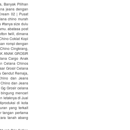
, Banyak Pilihan
lana jeans dengan
Cream 02 | Pusat
elana chino murah
s #tanya size dulu
amu. abatasa post
ton twill, dimana
Chino Coklat Kopi
tukan rompi dengan
 Chino Cingkrang,
ANAK ANAK GROSIR
lana Cargo Anak
an Celana Chinos
sar Grosir Celana
na Gendut Remaja,
Chino dan Jeans
a Chino dan Jeans
 Gg Grosir celana
i bingung mencari
n letaknya di Jual
iproduksi di kota
ran yang terkait
er tangan pertama
 zara tanah abang