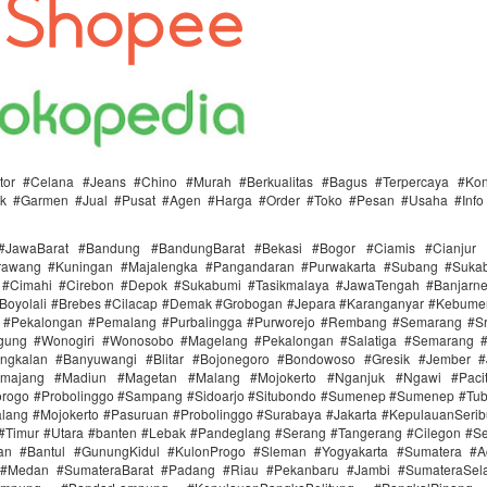
butor #Celana #Jeans #Chino #Murah #Berkualitas #Bagus #Terpercaya #Ko
ik #Garmen #Jual #Pusat #Agen #Harga #Order #Toko #Pesan #Usaha #Info
#JawaBarat #Bandung #BandungBarat #Bekasi #Bogor #Ciamis #Cianjur 
rawang #Kuningan #Majalengka #Pangandaran #Purwakarta #Subang #Suk
i #Cimahi #Cirebon #Depok #Sukabumi #Tasikmalaya #JawaTengah #Banjarn
#Boyolali #Brebes #Cilacap #Demak #Grobogan #Jepara #Karanganyar #Kebume
i #Pekalongan #Pemalang #Purbalingga #Purworejo #Rembang #Semarang #Sr
gung #Wonogiri #Wonosobo #Magelang #Pekalongan #Salatiga #Semarang #S
ngkalan #Banyuwangi #Blitar #Bojonegoro #Bondowoso #Gresik #Jember #
majang #Madiun #Magetan #Malang #Mojokerto #Nganjuk #Ngawi #Paci
rogo #Probolinggo #Sampang #Sidoarjo #Situbondo #Sumenep #Sumenep #Tu
alang #Mojokerto #Pasuruan #Probolinggo #Surabaya #Jakarta #KepulauanSerib
 #Timur #Utara #banten #Lebak #Pandeglang #Serang #Tangerang #Cilegon #S
tan #Bantul #GunungKidul #KulonProgo #Sleman #Yogyakarta #Sumatera #
 #Medan #SumateraBarat #Padang #Riau #Pekanbaru #Jambi #SumateraSel