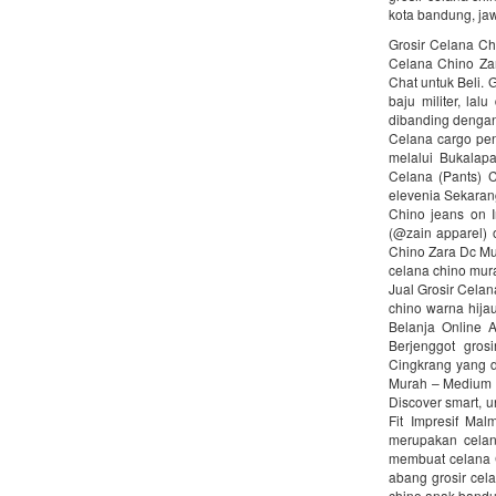
kota bandung, ja
Grosir Celana Ch
Celana Chino Zar
Chat untuk Beli.
baju militer, la
dibanding dengan
Celana cargo pend
melalui Bukalap
Celana (Pants) 
elevenia Sekaran
Chino jeans on 
(@zain apparel) 
Chino Zara Dc Mur
celana chino mur
Jual Grosir Celan
chino warna hija
Belanja Online 
Berjenggot gros
Cingkrang yang di
Murah – Medium g
Discover smart, 
Fit Impresif Mal
merupakan celan
membuat celana Ch
abang grosir cel
chino anak bandu