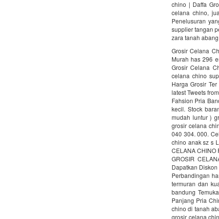
chino | Daffa Gr
celana chino, j
Penelusuran yang
supplier tangan p
zara tanah abang 
Grosir Celana C
Murah has 296 em
Grosir Celana C
celana chino sup
Harga Grosir Te
latest Tweets from
Fahsion Pria Band
kecil. Stock bar
mudah luntur ) g
grosir celana ch
040 304. 000. Ce
chino anak sz s L
CELANA CHINO PRI
GROSIR CELANA 
Dapatkan Diskon g
Perbandingan har
termuran dan kua
bandung Temukan
Panjang Pria Chin
chino di tanah ab
grosir celana ch