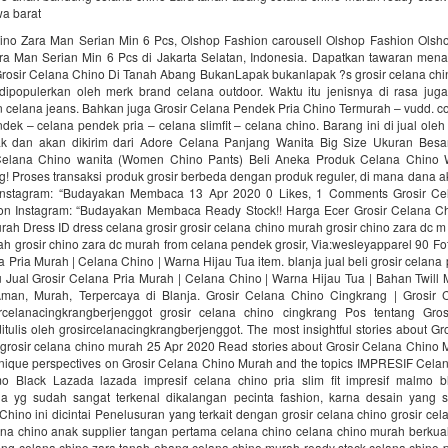
wa barat
ino Zara Man Serian Min 6 Pcs, Olshop Fashion carousell Olshop Fashion Olsho
a Man Serian Min 6 Pcs di Jakarta Selatan, Indonesia. Dapatkan tawaran menar
 Grosir Celana Chino Di Tanah Abang BukanLapak bukanlapak ?s grosir celana chi
lu dipopulerkan oleh merk brand celana outdoor. Waktu itu jenisnya di rasa juga
 celana jeans. Bahkan juga Grosir Celana Pendek Pria Chino Termurah – vudd. co
ek – celana pendek pria – celana slimfit – celana chino. Barang ini di jual ole
ak dan akan dikirim dari Adore Celana Panjang Wanita Big Size Ukuran Besa
Celana Chino wanita (Women Chino Pants) Beli Aneka Produk Celana Chino W
g! Proses transaksi produk grosir berbeda dengan produk reguler, di mana dana a
Instagram: “Budayakan Membaca 13 Apr 2020 0 Likes, 1 Comments Grosir Ce
on Instagram: “Budayakan Membaca Ready Stock!! Harga Ecer Grosir Celana C
ah Dress ID dress celana grosir grosir celana chino murah grosir chino zara dc m
ah grosir chino zara dc murah from celana pendek grosir, Via:wesleyapparel 90 F
a Pria Murah | Celana Chino | Warna Hijau Tua item. blanja jual beli grosir celana
u Jual Grosir Celana Pria Murah | Celana Chino | Warna Hijau Tua | Bahan Twill
Aman, Murah, Terpercaya di Blanja. Grosir Celana Chino Cingkrang | Grosir 
ircelanacingkrangberjenggot grosir celana chino cingkrang Pos tentang Gro
tulis oleh grosircelanacingkrangberjenggot. The most insightful stories about G
rosir celana chino murah 25 Apr 2020 Read stories about Grosir Celana Chino
unique perspectives on Grosir Celana Chino Murah and the topics IMPRESIF Celan
mo Black Lazada lazada impresif celana chino pria slim fit impresif malmo 
a yg sudah sangat terkenal dikalangan pecinta fashion, karna desain yang s
ino ini dicintai Penelusuran yang terkait dengan grosir celana chino grosir cel
ana chino anak supplier tangan pertama celana chino celana chino murah berkuali
ng celana chino zara tanah abang celana chino murah ready stock celana chino p