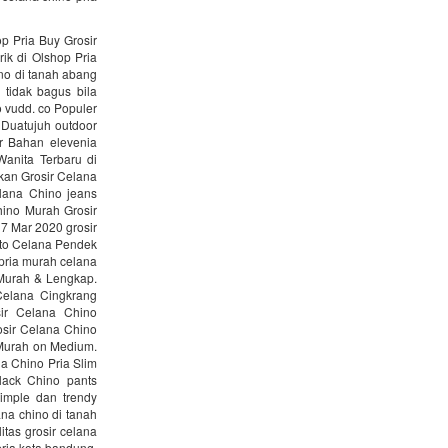
p Pria Buy Grosir
ik di Olshop Pria
no di tanah abang
 tidak bagus bila
 vudd. co Populer
h Duatujuh outdoor
r Bahan elevenia
anita Terbaru di
kan Grosir Celana
lana Chino jeans
hino Murah Grosir
 7 Mar 2020 grosir
oto Celana Pendek
 pria murah celana
 Murah & Lengkap.
Celana Cingkrang
sir Celana Chino
rosir Celana Chino
 Murah on Medium.
a Chino Pria Slim
black Chino pants
imple dan trendy
ana chino di tanah
tas grosir celana
ria kota bandung,