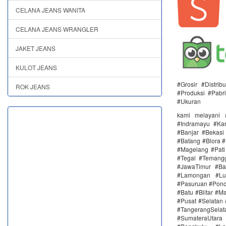
CELANA JEANS WANITA
CELANA JEANS WRANGLER
JAKET JEANS
KULOT JEANS
#Grosir #Distri
ROK JEANS
#Produksi #Pabr
#Ukuran
kami melayani 
#Indramayu #Ka
#Banjar #Bekas
#Batang #Blora 
#Magelang #Pat
#Tegal #Temang
#JawaTimur #Ba
#Lamongan #Lu
#Pasuruan #Pono
#Batu #Blitar #M
#Pusat #Selatan
#TangerangSela
#SumateraUtara