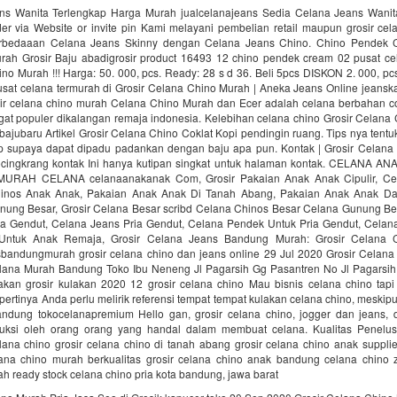
ns Wanita Terlengkap Harga Murah jualcelanajeans Sedia Celana Jeans Wanita
r via Website or invite pin Kami melayani pembelian retail maupun grosir ce
rbedaaan Celana Jeans Skinny dengan Celana Jeans Chino. Chino Pendek 
ah Grosir Baju abadigrosir product 16493 12 chino pendek cream 02 pusat c
no Murah !!! Harga: 50. 000, pcs. Ready: 28 s d 36. Beli 5pcs DISKON 2. 000, pc
usat celana termurah di Grosir Celana Chino Murah | Aneka Jeans Online jeansk
sir celana chino murah Celana Chino Murah dan Ecer adalah celana berbahan cot
ngat populer dikalangan remaja indonesia. Kelebihan celana chino Grosir Celana 
rbajubaru Artikel Grosir Celana Chino Coklat Kopi pendingin ruang. Tips nya ten
p supaya dapat dipadu padankan dengan baju apa pun. Kontak | Grosir Celana
nocingkrang kontak Ini hanya kutipan singkat untuk halaman kontak. CELANA 
RAH CELANA celanaanakanak Com, Grosir Pakaian Anak Anak Cipulir, Ce
inos Anak Anak, Pakaian Anak Anak Di Tanah Abang, Pakaian Anak Anak D
nung Besar, Grosir Celana Besar scribd Celana Chinos Besar Celana Gunung Be
a Gendut, Celana Jeans Pria Gendut, Celana Pendek Untuk Pria Gendut, Cela
Untuk Anak Remaja, Grosir Celana Jeans Bandung Murah: Grosir Celana 
sbandungmurah grosir celana chino dan jeans online 29 Jul 2020 Grosir Celan
elana Murah Bandung Toko Ibu Neneng Jl Pagarsih Gg Pasantren No Jl Pagarsih
lakan grosir kulakan 2020 12 grosir celana chino Mau bisnis celana chino tap
pertinya Anda perlu melirik referensi tempat tempat kulakan celana chino, meskipu
dung tokocelanapremium Hello gan, grosir celana chino, jogger dan jeans, d
uksi oleh orang orang yang handal dalam membuat celana. Kualitas Penelusu
lana chino grosir celana chino di tanah abang grosir celana chino anak suppli
ana chino murah berkualitas grosir celana chino anak bandung celana chino
h ready stock celana chino pria kota bandung, jawa barat