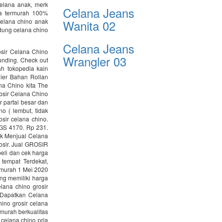
celana anak, merk
Celana Jeans
ga termurah 100%
celana chino anak
Wanita 02
ndung celana chino
Celana Jeans
sir Celana Chino
Wrangler 03
unding. Check out
h tokopedia kain
lier Bahan Rollan
a Chino kita The
Grosir Celana Chino
r partai besar dan
o ( lembut, tidak
sir celana chino.
 GS 4170. Rp 231.
ak Menjual Celana
rosir. Jual GROSIR
eli dan cek harga
empat Terdekat,
o murah 1 Mei 2020
ng memiliki harga
lana chino grosir
 Dapatkan Celana
hino grosir celana
 murah berkualitas
celana chino pria