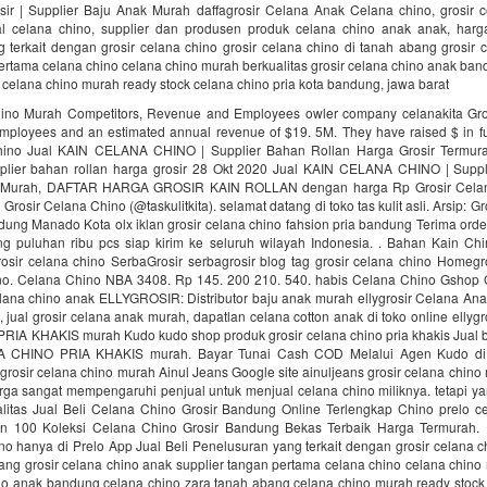
osir | Supplier Baju Anak Murah daffagrosir Celana Anak Celana chino, grosir 
ual celana chino, supplier dan produsen produk celana chino anak anak, har
 terkait dengan grosir celana chino grosir celana chino di tanah abang grosir 
ertama celana chino celana chino murah berkualitas grosir celana chino anak ba
celana chino murah ready stock celana chino pria kota bandung, jawa barat
hino Murah Competitors, Revenue and Employees owler company celanakita Gro
ployees and an estimated annual revenue of $19. 5M. They have raised $ in f
hino Jual KAIN CELANA CHINO | Supplier Bahan Rollan Harga Grosir Termura
plier bahan rollan harga grosir 28 Okt 2020 Jual KAIN CELANA CHINO | Supp
r Murah, DAFTAR HARGA GROSIR KAIN ROLLAN dengan harga Rp Grosir Celan
 Grosir Celana Chino (@taskulitkita). selamat datang di toko tas kulit asli. Arsip: 
ung Manado Kota olx iklan grosir celana chino fahsion pria bandung Terima orde
ang puluhan ribu pcs siap kirim ke seluruh wilayah Indonesia. . Bahan Kain Chin
rosir celana chino SerbaGrosir serbagrosir blog tag grosir celana chino Homegro
ino. Celana Chino NBA 3408. Rp 145. 200 210. 540. habis Celana Chino Gshop
lana chino anak ELLYGROSIR: Distributor baju anak murah ellygrosir Celana An
, jual grosir celana anak murah, dapatlan celana cotton anak di toko online ellyg
A KHAKIS murah Kudo kudo shop produk grosir celana chino pria khakis Jual b
CHINO PRIA KHAKIS murah. Bayar Tunai Cash COD Melalui Agen Kudo di t
rosir celana chino murah Ainul Jeans Google site ainuljeans grosir celana chin
ga sangat mempengaruhi penjual untuk menjual celana chino miliknya. tetapi ya
litas Jual Beli Celana Chino Grosir Bandung Online Terlengkap Chino prelo ce
 100 Koleksi Celana Chino Grosir Bandung Bekas Terbaik Harga Termurah.
o hanya di Prelo App Jual Beli Penelusuran yang terkait dengan grosir celana c
ang grosir celana chino anak supplier tangan pertama celana chino celana chino
ino anak bandung celana chino zara tanah abang celana chino murah ready stock 