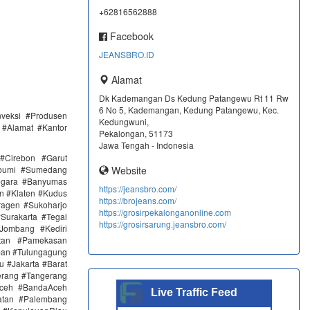
+62816562888
Facebook
JEANSBRO.ID
Alamat
Dk Kademangan Ds Kedung Patangewu Rt 11 Rw
6 No 5, Kademangan, Kedung Patangewu, Kec.
nveksi #Produsen
Kedungwuni,
 #Alamat #Kantor
Pekalongan, 51173
Jawa Tengah - Indonesia
#Cirebon #Garut
abumi #Sumedang
Website
egara #Banyumas
https://jeansbro.com/
n #Klaten #Kudus
https://brojeans.com/
agen #Sukoharjo
https://grosirpekalonganonline.com
urakarta #Tegal
https://grosirsarung.jeansbro.com/
Jombang #Kediri
tan #Pamekasan
ban #Tulungagung
u #Jakarta #Barat
erang #Tangerang
Aceh #BandaAceh
Live Traffic Feed
atan #Palembang