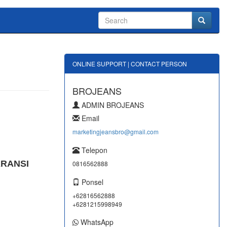
ONLINE SUPPORT | CONTACT PERSON
BROJEANS
ADMIN BROJEANS
Email
marketingjeansbro@gmail.com
Telepon
ARANSI
0816562888
Ponsel
+62816562888
+6281215998949
WhatsApp