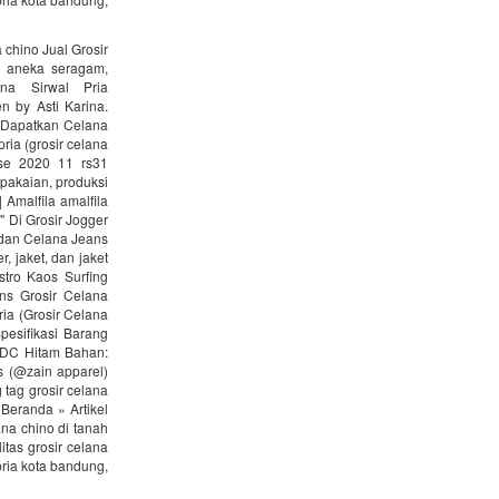
 chino Jual Grosir
t, aneka seragam,
na Sirwal Pria
n by Asti Karina.
na Dapatkan Celana
ia (grosir celana
se 2020 11 rs31
 pakaian, produksi
 Amalfila amalfila
 Di Grosir Jogger
r dan Celana Jeans
 jaket, dan jaket
stro Kaos Surfing
ns Grosir Celana
ia (Grosir Celana
Spesifikasi Barang
o DC Hitam Bahan:
s (@zain apparel)
 tag grosir celana
eranda » Artikel
ana chino di tanah
tas grosir celana
ria kota bandung,