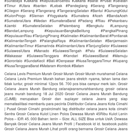
#Surabaya #Jakarta #KepulauanSeribu #Jakarta #Barat #Pusat #Selatan
#Timur #Utara #banten #Lebak #Pandeglang #Serang #Tangerang
#Cilegon #Serang #Tangerang #TangerangSelatan #Bantul #GunungKidul
#KulonProgo #Sleman #Yogyakarta #Sumatera #Aceh #BandaAceh
#SumateraUtara #Medan #SumateraBarat #Padang #Riau #Pekanbaru
#Jambi #SumateraSelatan #Palembang #Bengkulu #Lampung
#BandarLampung #KepulauanBangkaBelitung #PangkalPinang
#KepulauanRiau #TanjungPinang #Kalimatan #KalimantanBarat #Pontianak
#KalimantanTengah #PalangkaRaya #KalimantanSelatan #Banjarmasin
#KalimantanTimur #Samarinda #KalimantanUtara #TanjungSelor #Sulawesi
#SulawesiUtara #Manado #SulawesiTengah #Palu #SulawesiSelatan
#Makassar #SulawesiTenggara #Kendari #SulawesiBarat #Mamuju
#Gorontalo #SundaKecil #Bali #Denpasar #NusaTenggaraTimur #Kupang
#NusaTenggaraBarat #Mataram #lombok #Batam
Celana Levis Premium Murah Grosir Murah Grosir Murah murahamat Celana
Celana Levis Premium Murah bahan jeans stretch nyama, tahan lama dan
tidak luntur, grosir minimal 12pcs 56. 700 pcs bisa campur merk lain. Grosir
Celana Jeans Murah Bandung celanajeansmurahbandung grosir celana
jeans murah bandung 18 Jul 2020 Grosir Celana Jeans Murah Bandung
(CJMB) merupakan Grosir dan suplayer celana Jeans yang siap
memafasilitasi membantu para pecinta Distributor Celana Jeans Kota Cimahi
| Pusat Grosir Cimahi grosircimahi tag distributor celana jeans kota cimahi
Sentra Grosir Celana Kulot Linen Polos Dewasa Murah 45Ribu Kulot Lenin
Polos – IDR 45. 000 Bahan: lenin – Size: ALL SIZE Bisa untuk UsIA: Dewasa
Banyak Grosir Celana Jeans Murah Profil | Facebook id id. facebook public
Grosir Celana Jeans Murah Lihat profil orang bernama Grosir Celana Jeans