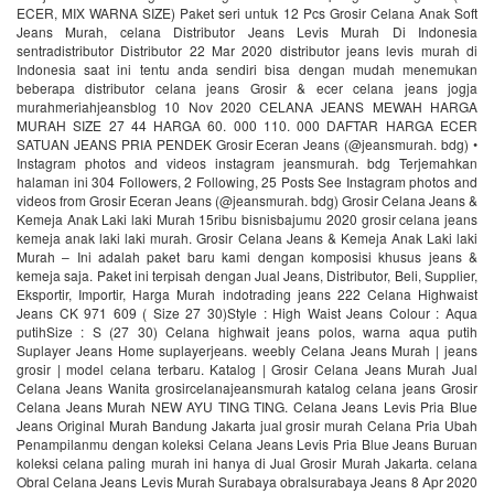
ECER, MIX WARNA SIZE) Paket seri untuk 12 Pcs Grosir Celana Anak Soft
Jeans Murah, celana Distributor Jeans Levis Murah Di Indonesia
sentradistributor Distributor 22 Mar 2020 distributor jeans levis murah di
Indonesia saat ini tentu anda sendiri bisa dengan mudah menemukan
beberapa distributor celana jeans Grosir & ecer celana jeans jogja
murahmeriahjeansblog 10 Nov 2020 CELANA JEANS MEWAH HARGA
MURAH SIZE 27 44 HARGA 60. 000 110. 000 DAFTAR HARGA ECER
SATUAN JEANS PRIA PENDEK Grosir Eceran Jeans (@jeansmurah. bdg) •
Instagram photos and videos instagram jeansmurah. bdg Terjemahkan
halaman ini 304 Followers, 2 Following, 25 Posts See Instagram photos and
videos from Grosir Eceran Jeans (@jeansmurah. bdg) Grosir Celana Jeans &
Kemeja Anak Laki laki Murah 15ribu bisnisbajumu 2020 grosir celana jeans
kemeja anak laki laki murah. Grosir Celana Jeans & Kemeja Anak Laki laki
Murah – Ini adalah paket baru kami dengan komposisi khusus jeans &
kemeja saja. Paket ini terpisah dengan Jual Jeans, Distributor, Beli, Supplier,
Eksportir, Importir, Harga Murah indotrading jeans 222 Celana Highwaist
Jeans CK 971 609 ( Size 27 30)Style : High Waist Jeans Colour : Aqua
putihSize : S (27 30) Celana highwait jeans polos, warna aqua putih
Suplayer Jeans Home suplayerjeans. weebly Celana Jeans Murah | jeans
grosir | model celana terbaru. Katalog | Grosir Celana Jeans Murah Jual
Celana Jeans Wanita grosircelanajeansmurah katalog celana jeans Grosir
Celana Jeans Murah NEW AYU TING TING. Celana Jeans Levis Pria Blue
Jeans Original Murah Bandung Jakarta jual grosir murah Celana Pria Ubah
Penampilanmu dengan koleksi Celana Jeans Levis Pria Blue Jeans Buruan
koleksi celana paling murah ini hanya di Jual Grosir Murah Jakarta. celana
Obral Celana Jeans Levis Murah Surabaya obralsurabaya Jeans 8 Apr 2020