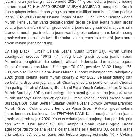
jeans murah jombang maestromode 2020 11 grosir celana jeans jombang
mohon maaf 30 Nov 2020 GROSIR MURAH JOMBANG merupakan Grosir
dan suplayer celana Jeans yang siap memafasilitasi membantu para pecinta
jeans JOMBANG Grosir Celana Jeans Murah | Cari Grosir Celana Jeans
Murah‎ Penelusuran yang terkait dengan grosir celana jeans murah grosir
celana jeans murah meriah grosir celana jeans pria grosir celana jeans pria
branded murah grosir celana jeans wanita grosir celana jeans tanah abang
grosir celana jeans levis kw1 distributor celana jeans kota cimahi, jawa barat
grosir celana jeans bandung
LV Reg Black | Grosir Celana Jeans Murah Grosir Baju Murah Online
abadigrosir product 16012 47 lv reg black grosir celana jeans murah
Menerima pengiriman ke seluruh wilayah Indonesia dan mancanegara.
Grosir Celana Jeans Murah !!! Harga : 70. 000, pcs size 28 32. Harga : 75.
000, pcs size Grosir Celana Jeans Murah Ciparay celanajeansmurahciparay
2020 grosir celana jeans murah ciparay 2 Apr 2020 Selamat datang dan
berbelanja di celana jeans murah Ciparay di celana jeans termurah Ciparay
dan paling murah di Ciparay, disini kami Pusat Grosir Celana Jeans Dewasa
Murah Surabaya 60Ribuan bisnisgrosiran pusat grosir celana jeans dewasa
murah surabaya 60ribuan. 28 Apr 2020 Grosir Celana Jeans Dewasa Murah
Surabaya 60Ribuan Sentra Kulakan Celana Jeans Cowok Dewasa Brandeb
Murah. Grosir Celana Jeans termurah Pasar Grosir Pakaian grosir celana
jeans termurah. business. site TENTANG KAMI. Kami menjual celana jeans
grosir termurah sejak 2020. Khusus celana jeans panjang dan pendek, pria
dan wanita. Dari harga 55. 000 sampai Celana Jeans Agera Grosir
ageragrosirdistro celana jeans celana jeans pria terbaru 03. celana jeans
pria terbaru 07. celana jeans pria terbaru ageragrosirdistro 10. • Celana