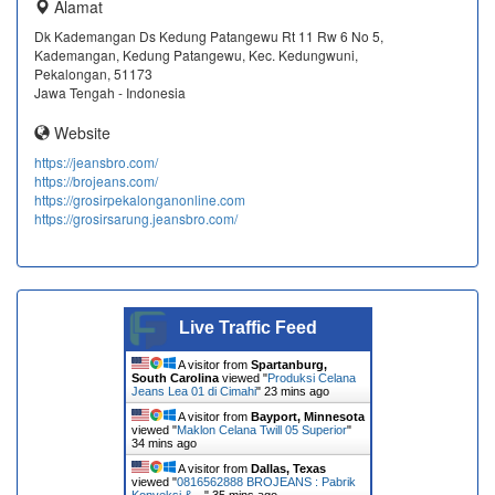
Alamat
Dk Kademangan Ds Kedung Patangewu Rt 11 Rw 6 No 5,
Kademangan, Kedung Patangewu, Kec. Kedungwuni,
Pekalongan, 51173
Jawa Tengah - Indonesia
Website
https://jeansbro.com/
https://brojeans.com/
https://grosirpekalonganonline.com
https://grosirsarung.jeansbro.com/
Live Traffic Feed
A visitor from
Spartanburg,
South Carolina
viewed "
Produksi Celana
Jeans Lea 01 di Cimahi
"
23 mins ago
A visitor from
Bayport, Minnesota
viewed "
Maklon Celana Twill 05 Superior
"
34 mins ago
A visitor from
Dallas, Texas
viewed "
0816562888 BROJEANS : Pabrik