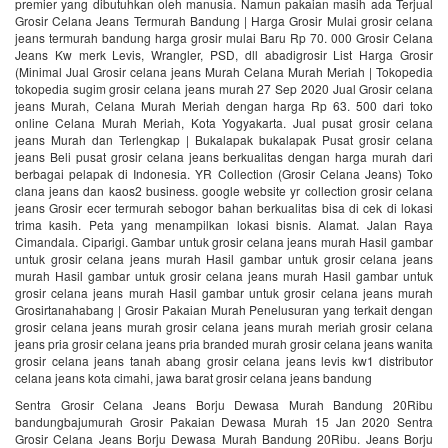
premier yang dibutuhkan oleh manusia. Namun pakaian masih ada Terjual
Grosir Celana Jeans Termurah Bandung | Harga Grosir Mulai grosir celana
jeans termurah bandung harga grosir mulai Baru Rp 70. 000 Grosir Celana
Jeans Kw merk Levis, Wrangler, PSD, dll abadigrosir List Harga Grosir
(Minimal Jual Grosir celana jeans Murah Celana Murah Meriah | Tokopedia
tokopedia sugim grosir celana jeans murah 27 Sep 2020 Jual Grosir celana
jeans Murah, Celana Murah Meriah dengan harga Rp 63. 500 dari toko
online Celana Murah Meriah, Kota Yogyakarta. Jual pusat grosir celana
jeans Murah dan Terlengkap | Bukalapak bukalapak Pusat grosir celana
jeans Beli pusat grosir celana jeans berkualitas dengan harga murah dari
berbagai pelapak di Indonesia. YR Collection (Grosir Celana Jeans) Toko
clana jeans dan kaos2 business. google website yr collection grosir celana
jeans Grosir ecer termurah sebogor bahan berkualitas bisa di cek di lokasi
trima kasih. Peta yang menampilkan lokasi bisnis. Alamat. Jalan Raya
Cimandala. Ciparigi. Gambar untuk grosir celana jeans murah Hasil gambar
untuk grosir celana jeans murah Hasil gambar untuk grosir celana jeans
murah Hasil gambar untuk grosir celana jeans murah Hasil gambar untuk
grosir celana jeans murah Hasil gambar untuk grosir celana jeans murah
Grosirtanahabang | Grosir Pakaian Murah‎ Penelusuran yang terkait dengan
grosir celana jeans murah grosir celana jeans murah meriah grosir celana
jeans pria grosir celana jeans pria branded murah grosir celana jeans wanita
grosir celana jeans tanah abang grosir celana jeans levis kw1 distributor
celana jeans kota cimahi, jawa barat grosir celana jeans bandung
Sentra Grosir Celana Jeans Borju Dewasa Murah Bandung 20Ribu
bandungbajumurah Grosir Pakaian Dewasa Murah 15 Jan 2020 Sentra
Grosir Celana Jeans Borju Dewasa Murah Bandung 20Ribu. Jeans Borju