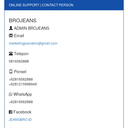
ONLINE SUPPORT | CONTACT PERSON
BROJEANS
ADMIN BROJEANS
Email
marketingjeansbro@gmail.com
Telepon
0816562888
Ponsel
+62816562888
+6281215998949
WhatsApp
+62816562888
Facebook
JEANSBRO.ID