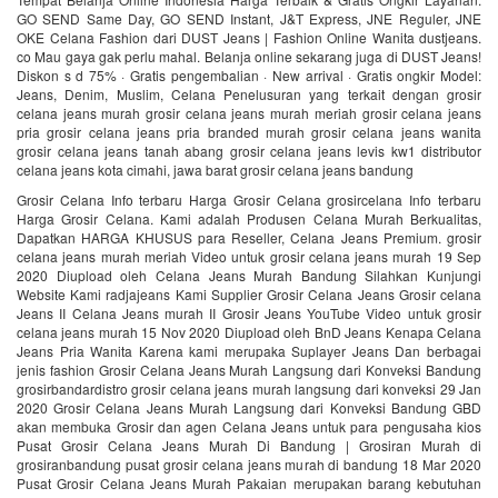
GO SEND Same Day, GO SEND Instant, J&T Express, JNE Reguler, JNE
OKE Celana Fashion dari DUST Jeans | Fashion Online Wanita‎ dustjeans.
co Mau gaya gak perlu mahal. Belanja online sekarang juga di DUST Jeans!
Diskon s d 75% · Gratis pengembalian · New arrival · Gratis ongkir Model:
Jeans, Denim, Muslim, Celana Penelusuran yang terkait dengan grosir
celana jeans murah grosir celana jeans murah meriah grosir celana jeans
pria grosir celana jeans pria branded murah grosir celana jeans wanita
grosir celana jeans tanah abang grosir celana jeans levis kw1 distributor
celana jeans kota cimahi, jawa barat grosir celana jeans bandung
Grosir Celana Info terbaru Harga Grosir Celana grosircelana Info terbaru
Harga Grosir Celana. Kami adalah Produsen Celana Murah Berkualitas,
Dapatkan HARGA KHUSUS para Reseller, Celana Jeans Premium. grosir
celana jeans murah meriah Video untuk grosir celana jeans murah 19 Sep
2020 Diupload oleh Celana Jeans Murah Bandung Silahkan Kunjungi
Website Kami radjajeans Kami Supplier Grosir Celana Jeans Grosir celana
Jeans II Celana Jeans murah II Grosir Jeans YouTube Video untuk grosir
celana jeans murah 15 Nov 2020 Diupload oleh BnD Jeans Kenapa Celana
Jeans Pria Wanita Karena kami merupaka Suplayer Jeans Dan berbagai
jenis fashion Grosir Celana Jeans Murah Langsung dari Konveksi Bandung
grosirbandardistro grosir celana jeans murah langsung dari konveksi 29 Jan
2020 Grosir Celana Jeans Murah Langsung dari Konveksi Bandung GBD
akan membuka Grosir dan agen Celana Jeans untuk para pengusaha kios
Pusat Grosir Celana Jeans Murah Di Bandung | Grosiran Murah di
grosiranbandung pusat grosir celana jeans murah di bandung 18 Mar 2020
Pusat Grosir Celana Jeans Murah Pakaian merupakan barang kebutuhan