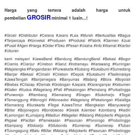
Harga yang tertera adalah harga untuk
GROSIR
pembelian
minimal 1 lusin...!
#Grosir #Distributor #Celana #Jeans #Lea #Murah #Berkualitas #Bagus
#Terpercaya #Konveksi #Produsen #Produksi #Pabrik #Garmen #Jual
#Pusat #Agen #Harga #Order #Toko #Pesan #Usaha #Info #Alamat #Kantor
#Ukuran
kami melayani #JawaBarat #Bandung #BandungBarat #Bekasi #Bogor
#Ciamis #Cianjur #Cirebon #Garut #Indramayu #Karawang #Kuningan
#Majalengka #Pangandaran #Purwakarta #Subang #Sukabumi #Sumedang
#Banjar #Bekasi #Cimahi #Cirebon #Depok #Sukabumi #Tasikmalaya
#JawaTengah #Banjarnegara #Banyumas #Batang #Blora #Boyolali
#Brebes #Cilacap #Demak #Grobogan #Jepara #Karanganyar #Kebumen
#Klaten #Kudus #Magelang #Pati #Pekalongan #Pemalang #Purbalingga
#Purworejo #Rembang #Semarang #Sragen #Sukoharjo #Tegal
#Temanggung #Wonogiri #Wonosobo #Magelang #Pekalongan #Salatiga
#Semarang #Surakarta #Tegal #JawaTimur #Bangkalan #Banyuwangi
#Blitar #Bojonegoro #Bondowoso #Gresik #Jember #Jombang #Kediri
#Lamongan #Lumajang #Madiun #Magetan #Malang #Mojokerto #Nganjuk
#Ngawi #Pacitan #Pamekasan #Pasuruan #Ponorogo #Probolinggo
#Sampang #Sidoarjo #Situbondo #Sumenep #Sumenep #Tuban
#Tulungagung #Batu #Blitar #Malang #Mojokerto #Pasuruan #Probolinggo