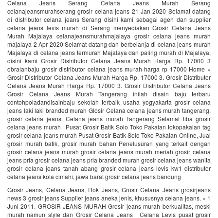
Celana Jeans Serang Celana Jeans Murah Serang
celanajeansmurahserang grosir celana jeans 21 Jan 2020 Selamat datang
di distributor celana jeans Serang disini kami sebagai agen dan supplier
celana jeans levis murah di Serang menyediakan Grosir Celana Jeans
Murah Majalaya celanajeansmurahmajalaya grosir celana jeans murah
majalaya 2 Apr 2020 Selamat datang dan berbelanja di celana jeans murah
Majalaya di celana jeans termurah Majalaya dan paling murah di Majalaya,
disini kami Grosir Distributor Celana Jeans Murah Harga Rp. 17000 3
obralanbaju grosir distributor celana jeans murah harga rp 17000 Home »
Grosir Distributor Celana Jeans Murah Harga Rp. 17000 3. Grosir Distributor
Celana Jeans Murah Harga Rp. 17000 3. Grosir Distributor Celana Jeans
Grosir Celana Jeans Murah Tangerang inilah disain baju terbaru
contohpoladandisainbaju sekolah terbaik usaha yogyakarta grosir celana
jeans laki laki branded murah Glosir Celana celana jeans murah tangerang,
grosir celana jeans. Celana jeans murah Tangerang Selamat tiba grosir
celana jeans murah | Pusat Grosir Batik Solo Toko Pakaian tokopakaian tag
grosir celana jeans murah Pusat Grosir Batik Solo Toko Pakaian Online, Jual
grosir murah batik, grosir murah bahan Penelusuran yang terkait dengan
grosir celana jeans murah grosir celana jeans murah meriah grosir celana
jeans pria grosir celana jeans pria branded murah grosir celana jeans wanita
grosir celana jeans tanah abang grosir celana jeans levis kw1 distributor
celana jeans kota cimahi, jawa barat grosir celana jeans bandung
Grosir Jeans, Celana Jeans, Rok Jeans, Grosir Celana Jeans grosirjeans
news 3 grosir jeans Supplier jeans aneka jenis, khususnya celana jeans. » 1
Juni 2011. GROSIR JEANS MURAH Grosir jeans murah berkualitas, meski
murah namun style dan Grosir Celana Jeans | Celana Levis pusat grosir