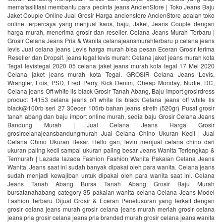
memafasilitasi membantu para pecinta jeans AncienStore | Toko Jeans Baju
Jaket Couple Online Jual Grosir Harga ancienstore AncienStore adalah toko
online terpercaya yang menjual kaos, baju, Jaket, Jeans Couple dengan
harga murah, menerima grosir dan reseller. Celana Jeans Murah Terbaru |
Grosir Celana Jeans Pria & Wanita celanajeansmurahterbaru p celana jeans
levis Jual celana jeans Levis harga murah bisa pesan Eceran Grosir terima
Reseller dan Dropsif. jeans tegal levis murah: Celana jaket jeans murah kota
Tegal levistegal 2020 05 celana jaket jeans murah kota tegal 17 Mei 2020
Celana jaket jeans murah kota Tegal. GROSIR Celana Jeans Levis,
Wrangler, Lois, PSD, Fred Perry, Kick Denim, Cheap Monday, Nudie, DC,
Celana jeans Off white lis black Grosir Tanah Abang, Baju Import grosirdress
product 14153 celana jeans off white lis black Celana jeans off white lis
black@100rb seri 27 30ecer 105rb bahan jeans streth (520gr) Pusat grosir
tanah abang dan baju import online murah, sedia baju Grosir Celana Jeans
Bandung Murah | Jual Celana Jeans Harga Grosir
grosircelanajeansbandungmurah Jual Celana Chino Ukuran Kecil | Jual
Celana Chino Ukuran Besar. Hello gan, levin menjual celana chino dari
ukuran paling kecil sampai ukuran paling besar Jeans Wanita Terlengkap &
Termurah | Lazada lazada Fashion Fashion Wanita Pakaian Celana Jeans
Wanita. Jeans saat ini sudah banyak dipakai oleh para wanita. Celana jeans
sudah menjadi kewajiban untuk dipakai oleh para wanita saat ini. Celana
Jeans Tanah Abang Bursa Tanah Abang Grosir Baju Murah
bursatanahabang category 35 pakaian wanita celana Celana Jeans Model
Fashion Terbaru Dijual Grosir & Eceran Penelusuran yang terkait dengan
grosir celana jeans murah grosir celana jeans murah meriah grosir celana
jeans pria grosir celana jeans pria branded murah grosir celana jeans wanita