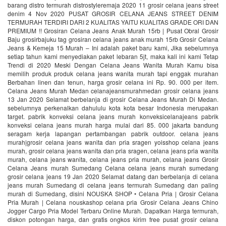
barang distro termurah distrostyleremaja 2020 11 grosir celana jeans street
denim 4 Nov 2020 PUSAT GROSIR CELANA JEANS STREET DENIM
TERMURAH TERDIRI DARI 2 KUALITAS YAITU KUALITAS GRADE ORI DAN
PREMIUM !! Grosiran Celana Jeans Anak Murah 15rb | Pusat Obral Grosir
Baju grosirbajuku tag grosiran celana jeans anak murah 15rb Grosir Celana
Jeans & Kemeja 15 Murah – Ini adalah paket baru kami, Jika sebelumnya
setiap tahun kami menyediakan paket lebaran 5jt, maka kali ini kami Tetap
Trendi di 2020 Meski Dengan Celana Jeans Wanita Murah Kamu bisa
memilih produk produk celana jeans wanita murah tapi enggak murahan
Berbahan linen dan tenun, harga grosir celana ini Rp. 90. 000 per item.
Celana Jeans Murah Medan celanajeansmurahmedan grosir celana jeans
13 Jan 2020 Selamat berbelanja di grosir Celana Jeans Murah Di Medan.
sebelumnya perkenalkan dahululu kota kota besar Indonesia merupakan
target. pabrik konveksi celana jeans murah konveksicelanajeans pabrik
konveksi celana jeans murah harga mulai dari 85. 000 jakarta bandung
seragam kerja lapangan pertambangan pabrik outdoor. celana jeans
murah|grosir celana jeans wanita dan pria sragen yoisshop celana jeans
murah, grosir celana jeans wanita dan pria sragen, celana jeans pria wanita
murah, celana jeans wanita, celana jeans pria murah, celana jeans Grosir
Celana Jeans murah Sumedang Celana celana jeans murah sumedang
grosir celana jeans 19 Jan 2020 Selamat datang dan berbelanja di celana
jeans murah Sumedang di celana jeans termurah Sumedang dan paling
murah di Sumedang, disini NOUSKA SHOP • Celana Pria | Grosir Celana
Pria Murah | Celana nouskashop celana pria Grosir Celana Jeans Chino
Jogger Cargo Pria Model Terbaru Online Murah. Dapatkan Harga termurah,
diskon potongan harga, dan gratis ongkos kirim free pusat grosir celana