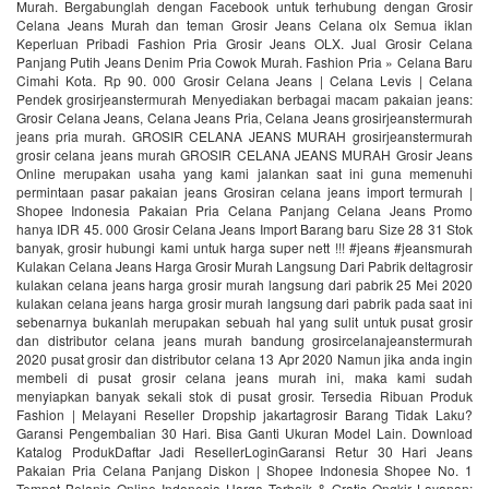
Murah. Bergabunglah dengan Facebook untuk terhubung dengan Grosir
Celana Jeans Murah dan teman Grosir Jeans Celana olx Semua iklan
Keperluan Pribadi Fashion Pria Grosir Jeans OLX. Jual Grosir Celana
Panjang Putih Jeans Denim Pria Cowok Murah. Fashion Pria » Celana Baru
Cimahi Kota. Rp 90. 000 Grosir Celana Jeans | Celana Levis | Celana
Pendek grosirjeanstermurah Menyediakan berbagai macam pakaian jeans:
Grosir Celana Jeans, Celana Jeans Pria, Celana Jeans grosirjeanstermurah
jeans pria murah. GROSIR CELANA JEANS MURAH grosirjeanstermurah
grosir celana jeans murah GROSIR CELANA JEANS MURAH Grosir Jeans
Online merupakan usaha yang kami jalankan saat ini guna memenuhi
permintaan pasar pakaian jeans Grosiran celana jeans import termurah |
Shopee Indonesia Pakaian Pria Celana Panjang Celana Jeans Promo
hanya IDR 45. 000 Grosir Celana Jeans Import Barang baru Size 28 31 Stok
banyak, grosir hubungi kami untuk harga super nett !!! #jeans #jeansmurah
Kulakan Celana Jeans Harga Grosir Murah Langsung Dari Pabrik deltagrosir
kulakan celana jeans harga grosir murah langsung dari pabrik 25 Mei 2020
kulakan celana jeans harga grosir murah langsung dari pabrik pada saat ini
sebenarnya bukanlah merupakan sebuah hal yang sulit untuk pusat grosir
dan distributor celana jeans murah bandung grosircelanajeanstermurah
2020 pusat grosir dan distributor celana 13 Apr 2020 Namun jika anda ingin
membeli di pusat grosir celana jeans murah ini, maka kami sudah
menyiapkan banyak sekali stok di pusat grosir. Tersedia Ribuan Produk
Fashion | Melayani Reseller Dropship‎ jakartagrosir Barang Tidak Laku?
Garansi Pengembalian 30 Hari. Bisa Ganti Ukuran Model Lain. Download
Katalog ProdukDaftar Jadi ResellerLoginGaransi Retur 30 Hari Jeans
Pakaian Pria Celana Panjang Diskon | Shopee Indonesia‎ Shopee No. 1
Tempat Belanja Online Indonesia Harga Terbaik & Gratis Ongkir Layanan: