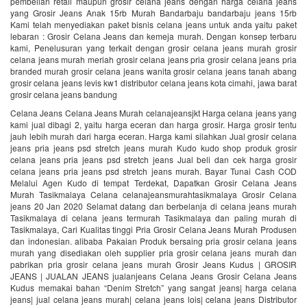
pembelian retail maupun grosir celana jeans dengan harga celana jeans
yang Grosir Jeans Anak 15rb Murah Bandarbaju bandarbaju jeans 15rb
Kami telah menyediakan paket bisnis celana jeans untuk anda yaitu paket
lebaran : Grosir Celana Jeans dan kemeja murah. Dengan konsep terbaru
kami, Penelusuran yang terkait dengan grosir celana jeans murah grosir
celana jeans murah meriah grosir celana jeans pria grosir celana jeans pria
branded murah grosir celana jeans wanita grosir celana jeans tanah abang
grosir celana jeans levis kw1 distributor celana jeans kota cimahi, jawa barat
grosir celana jeans bandung
Celana Jeans Celana Jeans Murah celanajeansjkt Harga celana jeans yang
kami jual dibagi 2, yaitu harga eceran dan harga grosir. Harga grosir tentu
jauh lebih murah dari harga eceran. Harga kami silahkan Jual grosir celana
jeans pria jeans psd stretch jeans murah Kudo kudo shop produk grosir
celana jeans pria jeans psd stretch jeans Jual beli dan cek harga grosir
celana jeans pria jeans psd stretch jeans murah. Bayar Tunai Cash COD
Melalui Agen Kudo di tempat Terdekat, Dapatkan Grosir Celana Jeans
Murah Tasikmalaya Celana celanajeansmurahtasikmalaya Grosir Celana
jeans 20 Jan 2020 Selamat datang dan berbelanja di celana jeans murah
Tasikmalaya di celana jeans termurah Tasikmalaya dan paling murah di
Tasikmalaya, Cari Kualitas tinggi Pria Grosir Celana Jeans Murah Produsen
dan indonesian. alibaba Pakaian Produk bersaing pria grosir celana jeans
murah yang disediakan oleh supplier pria grosir celana jeans murah dan
pabrikan pria grosir celana jeans murah Grosir Jeans Kudus | GROSIR
JEANS | JUALAN JEANS jualanjeans Celana Jeans Grosir Celana Jeans
Kudus memakai bahan “Denim Stretch” yang sangat jeans| harga celana
jeans| jual celana jeans murah| celana jeans lois| celana jeans Distributor