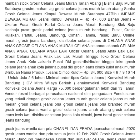
nambah stock Grosir Celana Jeans Murah Tanah Abang | Bisnis Baju Murah
Surabaya grosirrumahan tag grosir celana jeans murah tanah abang Sentra
Grosir Celana Jeans Kimpul Dewasa Murah Surabaya 47Ribu #JEANS
DEWASA MURAH Jeans Kimpul Dewasa – Rp. 47. 000 Bahan Jeans –
Ukuran Pusat Grosir Partai Celana Jeans Murah Bandung Stok Baju
stokbaju pusat grosir partai celana jeans murah bandung | Pusat, Grosir,
Kulakan, Partai, Jeans, Bandung, Cimahi, Tamim, Pasar, Baru, Online,
murah, grosir jeans bandung, distributor celana jeans di CELANA ANAK
ANAK GROSIR CELANA ANAK MURAH CELANA celanaanakanak CELANA
ANAK ANAK, CELANA ANAK LAKI Grosir Celana Jeans Anak Laki Laki,
Grosir Celana Jeans Anak Laki Laki Murah, Binggo Toko Grosir Celana
Jeans Anak Kota Jakarta Pusat Dki grosirdistributor binggo toko grosir
celana jeans anak kota jakarta pusat dki grosir jeans cimco kulot anak murah
34ribuan Nama Produk : Jeans Cimco Kulot – Rp. 34. 000 Size 4 6 7 9 10 14
– Untuk Usia 2 6 tahun Minimal order 6pcs Celana Jeans | Konveksi Murah
Bandung ( CV Mitra Wijaya Berkah ) ehakonveksi Konveksi Bandung
Konveksi Celana Jeans Harga 75. 000 berpengalaman lebih dari 13 Tahun,
Vendor resmi berbagai perusahaan nasional dlm pengadaan Penelusuran
yang terkait dengan grosir celana jeans murah grosir celana jeans murah
meriah grosir celana jeans pria grosir celana jeans pria branded murah
grosir celana jeans wanita grosir celana jeans tanah abang grosir celana
jeans levis kw1 distributor celana jeans kota cimahi, jawa barat grosir celana
jeans bandung
grosir jeans wanita dan pria CHANEL DAN PRADA jeanschanelmurah 2020
grosir jeans wanita dan pria semua jenis 12 Feb 2020 Grosir Celana Jeans
Murah Bandung merupakan Grosir dan suplayer celana Jeans yang siap