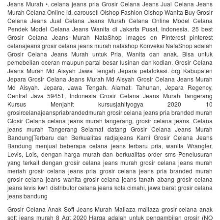
Jeans Murah •. celana jeans pria Grosir Celana Jeans Jual Celana Jeans
Murah Celana Online id. carousell Olshop Fashion Olshop Wanita Buy Grosir
Celana Jeans Jual Celana Jeans Murah Celana Online Model Celana
Pendek Model Celana Jeans Wanita di Jakarta Pusat, Indonesia. 25 best
Grosir Celana Jeans Murah NafaShop images on Pinterest pinterest
celanajeans grosir celana jeans murah nafashop Konveksi NafaShop adalah
Grosir Celana Jeans Murah untuk Pria, Wanita dan anak. Bisa untuk
pemebelian eceran maupun partai besar lusinan dan kodian. Grosir Celana
Jeans Murah Md Aisyah Jawa Tengah Jepara petalokasi. org Kabupaten
Jepara Grosir Celana Jeans Murah Md Aisyah Grosir Celana Jeans Murah
Md Aisyah. Jepara, Jawa Tengah. Alamat: Tahunan, Jepara Regency,
Central Java 59451, Indonesia Grosir Celana Jeans Murah Tangerang
Kursus Menjahit kursusjahityogya 2020 10
grosircelanajeanspriabrandedmurah grosir celana jeans pria branded murah
Glosir Celana celana jeans murah tangerang, grosir celana jeans. Celana
jeans murah Tangerang Selamat datang Grosir Celana Jeans Murah
Bandung|Terbaru dan Berkualitas radjajeans Kami Grosir Celana Jeans
Bandung menjual beberapa celana jeans terbaru pria, wanita Wrangler,
Levis, Lois, dengan harga murah dan berkualitas order sms Penelusuran
yang terkait dengan grosir celana jeans murah grosir celana jeans murah
meriah grosir celana jeans pria grosir celana jeans pria branded murah
grosir celana jeans wanita grosir celana jeans tanah abang grosir celana
jeans levis kw1 distributor celana jeans kota cimahi, jawa barat grosir celana
jeans bandung
Grosir Celana Anak Soft Jeans Murah Mallaza mallaza grosir celana anak
soft jeans murah 8 Agt 2020 Harga adalah untuk pengambilan grosir (NO