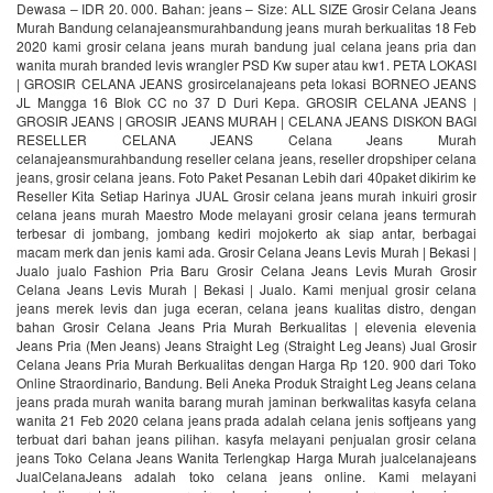
Dewasa – IDR 20. 000. Bahan: jeans – Size: ALL SIZE Grosir Celana Jeans
Murah Bandung celanajeansmurahbandung jeans murah berkualitas 18 Feb
2020 kami grosir celana jeans murah bandung jual celana jeans pria dan
wanita murah branded levis wrangler PSD Kw super atau kw1. PETA LOKASI
| GROSIR CELANA JEANS grosircelanajeans peta lokasi BORNEO JEANS
JL Mangga 16 Blok CC no 37 D Duri Kepa. GROSIR CELANA JEANS |
GROSIR JEANS | GROSIR JEANS MURAH | CELANA JEANS DISKON BAGI
RESELLER CELANA JEANS Celana Jeans Murah
celanajeansmurahbandung reseller celana jeans, reseller dropshiper celana
jeans, grosir celana jeans. Foto Paket Pesanan Lebih dari 40paket dikirim ke
Reseller Kita Setiap Harinya JUAL Grosir celana jeans murah inkuiri grosir
celana jeans murah Maestro Mode melayani grosir celana jeans termurah
terbesar di jombang, jombang kediri mojokerto ak siap antar, berbagai
macam merk dan jenis kami ada. Grosir Celana Jeans Levis Murah | Bekasi |
Jualo jualo Fashion Pria Baru Grosir Celana Jeans Levis Murah Grosir
Celana Jeans Levis Murah | Bekasi | Jualo. Kami menjual grosir celana
jeans merek levis dan juga eceran, celana jeans kualitas distro, dengan
bahan Grosir Celana Jeans Pria Murah Berkualitas | elevenia elevenia
Jeans Pria (Men Jeans) Jeans Straight Leg (Straight Leg Jeans) Jual Grosir
Celana Jeans Pria Murah Berkualitas dengan Harga Rp 120. 900 dari Toko
Online Straordinario, Bandung. Beli Aneka Produk Straight Leg Jeans celana
jeans prada murah wanita barang murah jaminan berkwalitas kasyfa celana
wanita 21 Feb 2020 celana jeans prada adalah celana jenis softjeans yang
terbuat dari bahan jeans pilihan. kasyfa melayani penjualan grosir celana
jeans Toko Celana Jeans Wanita Terlengkap Harga Murah jualcelanajeans
JualCelanaJeans adalah toko celana jeans online. Kami melayani