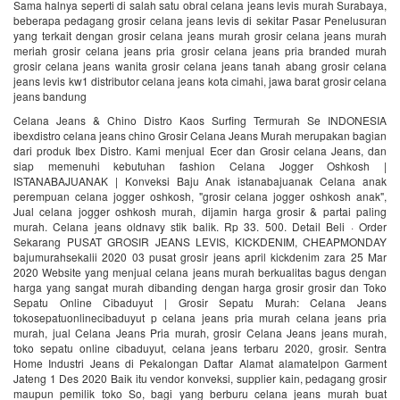
Sama halnya seperti di salah satu obral celana jeans levis murah Surabaya,
beberapa pedagang grosir celana jeans levis di sekitar Pasar Penelusuran
yang terkait dengan grosir celana jeans murah grosir celana jeans murah
meriah grosir celana jeans pria grosir celana jeans pria branded murah
grosir celana jeans wanita grosir celana jeans tanah abang grosir celana
jeans levis kw1 distributor celana jeans kota cimahi, jawa barat grosir celana
jeans bandung
Celana Jeans & Chino Distro Kaos Surfing Termurah Se INDONESIA
ibexdistro celana jeans chino Grosir Celana Jeans Murah merupakan bagian
dari produk Ibex Distro. Kami menjual Ecer dan Grosir celana Jeans, dan
siap memenuhi kebutuhan fashion Celana Jogger Oshkosh |
ISTANABAJUANAK | Konveksi Baju Anak istanabajuanak Celana anak
perempuan celana jogger oshkosh, "grosir celana jogger oshkosh anak",
Jual celana jogger oshkosh murah, dijamin harga grosir & partai paling
murah. Celana jeans oldnavy stik balik. Rp 33. 500. Detail Beli · Order
Sekarang PUSAT GROSIR JEANS LEVIS, KICKDENIM, CHEAPMONDAY
bajumurahsekalii 2020 03 pusat grosir jeans april kickdenim zara 25 Mar
2020 Website yang menjual celana jeans murah berkualitas bagus dengan
harga yang sangat murah dibanding dengan harga grosir grosir dan Toko
Sepatu Online Cibaduyut | Grosir Sepatu Murah: Celana Jeans
tokosepatuonlinecibaduyut p celana jeans pria murah celana jeans pria
murah, jual Celana Jeans Pria murah, grosir Celana Jeans jeans murah,
toko sepatu online cibaduyut, celana jeans terbaru 2020, grosir. Sentra
Home Industri Jeans di Pekalongan Daftar Alamat alamatelpon Garment
Jateng 1 Des 2020 Baik itu vendor konveksi, supplier kain, pedagang grosir
maupun pemilik toko So, bagi yang berburu celana jeans murah buat