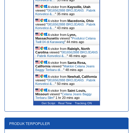
Konveksi &…
"
35 mins ago
A visitor from
Kaysville, Utah
viewed "
0816562888 BROJEANS : Pabrik
Konveksi &…
"
35 mins ago
A visitor from
Macedonia, Ohio
viewed "
0816562888 BROJEANS : Pabrik
Konveksi &…
"
43 mins ago
A visitor from
Lynn,
Massachusetts
viewed "
Produksi Celana
Twill 04 di Karawang
"
44 mins ago
A visitor from
Raleigh, North
Carolina
viewed "
0816562888 BROJEANS
: Pabrik Konveksi &…
"
46 mins ago
A visitor from
Santa Rosa,
California
viewed "
Maklon Celana Jeans
Baggy Terbaru di…
"
48 mins ago
A visitor from
Newhall, California
viewed "
0816562888 BROJEANS : Pabrik
Konveksi &…
"
50 mins ago
A visitor from
Saint Louis,
Missouri
viewed "
Celana Jeans Baggy
Terbaru Slim
"
1 hr 20 mins ago
Get Script
Real Time
Tracking ON
PRODUK TERPOPULER