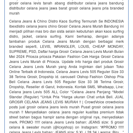
grosir celana levis tanah abang distributor celana jeans bandung
distributor celana jeans jawa barat grosir celana jeans pria branded
murah
Celana Jeans & Chino Distro Kaos Surfing Termurah Se INDONESIA
ibexdistro celana jeans chino Grosir Celana Jeans Murah Bandung ini
menjadi pilihan mas bro dan sista selain kebutuhan akan kaos surfing
distro, jacket, celana surfing. Kami berharap, dengan adanya
tambahan produk Celana Jeans Murah dengan berbagai merk
branded seperti, LEVIS, WRANGLER, LOUIS, CHEAP MONDAY,
SUPREME, PSD, Daftar harga Grosir Celana Jeans Levis Murah Bulan
Mei 2024 Priceza priceza Pakaian Fashion Cek Harga Grosir Celana
Jeans Levis Murah di Priceza. Update info harga dari produk Grosir
Celana Jeans Levis Murah yang Anda inginkan dari jutaan Toko
Online Terbaik di Indonesia. Celana Jeans Levis 505 Reguler Size 33
38 Terima Grosir, Dropship id. carousell Olshop Fashion Olshop Pria
Beli Celana Jeans Levis 505 Reguler Size 33 38 Terima Grosir,
Dropship, Reseller di Garut, Indonesia. Kontak SMS, Whatsapp, Line:
Celana jeans Levis 505 ALL Color *Celana Jeans Panjang *Model
Standar (Reguler) *Untuk Pria *Harga ukuran Chat untuk Beli. JUAL
GROSIR CELANA JEANS LEVIS MURAH !! | CrowdVoice crowdvoice
posts jual grosir celana jeans levis murah Pusat grosir celana jeans
murah !! Menyediakan celana jeans reguler kualitas premium tidak
street bahan bagus hampir sama dengan original nya, menyediakan
merk. PROMO !!!!!! celana Jeans Levis bahan: JEANS size: S grosir
celana & sweater murah (@icxyshop) on Instagram: “#PROMO !!!!!!
celana Jeans Levis bahan: JEANS size: S XL ( 28 34 ) warna: Biru…”