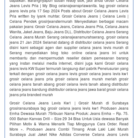
dapatkan. Barangnyapun sudah ready stok, jadi anda Grosir Celana
Jeans Levis Pria | My Blog celanajeanspriawanita. tag grosir celana
jeans levis pria 17 Sep 2024 Posts about Grosir Celana Jeans Levis
Pria written by iyank muhtar. Grosir Celana Jeans | Celana Levis |
Celana Pendek grosirjeanstermurah Menyediakan berbagai macam
pakaian jeans: Grosir Celana Jeans, Celana Jeans Pria, Celana Jeans
Wanita, Jaket Jeans, Baju Jeans DLL. Distributor Celana Jeans Serang
Celana Jeans Murah Serang celanajeansmurahserang. grosir celana
jeans 21 Jan 2024 Selamat datang di distributor celana jeans Serang
disini kami sebagai agen dan supplier celana jeans levis murah di
Serang menyediakan blog toko online celana jeans ini untuk
membantu dan mempermudah reseller dalam pemesanan barang
yang instan melalui media internet, disini juga kami Grosir celana
jeans levis KW Super termurah langsung dari pabrik‎ Penelusuran yang
terkait dengan grosir celana jeans levis grosir celana jeans levis kw1
grosir celana jeans pria grosir celana jeans murah meriah grosir
celana jeans tanah abang grosir celana levis tanah abang distributor
celana jeans bandung distributor celana jeans jawa barat grosir celana
jeans pria branded murah
Grosir Celana Jeans Levis Kw1 | Grosir Murah di Surabaya
grosiransurabaya tag grosir celana jeans levis kw1 Produsen Jeans
Emha Dewasa Murah 75ribuan Nama Produk: Jeans Emha – Rp. 75.
000 Bahan Kanvas Drill – Size 29 34 Bisa Untuk Usia dewasa Banyak
Pilihan Motiv & Warna Menarik Tiap Minggunya Cara Order. Read
More ». Produsen Jeans Combi Timang Anak Laki Laki Murah
Surabaya Jual Jaket Nike Adidas Converse Celana Jeans Levis