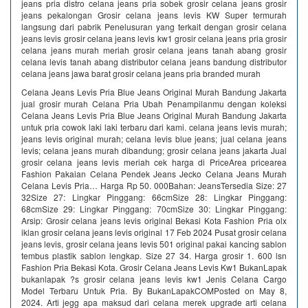
jeans pria distro celana jeans pria sobek grosir celana jeans grosir
jeans pekalongan Grosir celana jeans levis KW Super termurah
langsung dari pabrik‎ Penelusuran yang terkait dengan grosir celana
jeans levis grosir celana jeans levis kw1 grosir celana jeans pria grosir
celana jeans murah meriah grosir celana jeans tanah abang grosir
celana levis tanah abang distributor celana jeans bandung distributor
celana jeans jawa barat grosir celana jeans pria branded murah
Celana Jeans Levis Pria Blue Jeans Original Murah Bandung Jakarta
jual grosir murah Celana Pria Ubah Penampilanmu dengan koleksi
Celana Jeans Levis Pria Blue Jeans Original Murah Bandung Jakarta
untuk pria cowok laki laki terbaru dari kami. celana jeans levis murah;
jeans levis original murah; celana levis blue jeans; jual celana jeans
levis; celana jeans murah dibandung; grosir celana jeans jakarta Jual
grosir celana jeans levis meriah cek harga di PriceArea pricearea
Fashion Pakaian Celana Pendek Jeans Jecko Celana Jeans Murah
Celana Levis Pria… Harga Rp 50. 000Bahan: JeansTersedia Size: 27
32Size 27: Lingkar Pinggang: 66cmSize 28: Lingkar Pinggang:
68cmSize 29: Lingkar Pinggang: 70cmSize 30: Lingkar Pinggang:
Arsip: Grosir celana jeans levis original Bekasi Kota Fashion Pria olx
iklan grosir celana jeans levis original 17 Feb 2024 Pusat grosir celana
jeans levis, grosir celana jeans levis 501 original pakai kancing sablon
tembus plastik sablon lengkap. Size 27 34. Harga grosir 1. 600 lsn
Fashion Pria Bekasi Kota. Grosir Celana Jeans Levis Kw1 BukanLapak
bukanlapak ?s grosir celana jeans levis kw1 Jenis Celana Cargo
Model Terbaru Untuk Pria. By BukanLapakCOMPosted on May 8,
2024. Arti jegg apa maksud dari celana merek upgrade arti celana