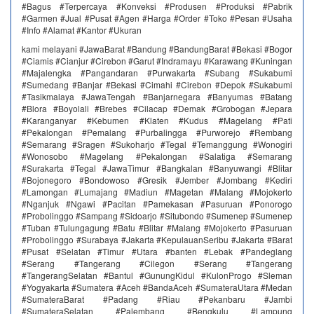
#Bagus #Terpercaya #Konveksi #Produsen #Produksi #Pabrik
#Garmen #Jual #Pusat #Agen #Harga #Order #Toko #Pesan #Usaha
#Info #Alamat #Kantor #Ukuran
kami melayani #JawaBarat #Bandung #BandungBarat #Bekasi #Bogor
#Ciamis #Cianjur #Cirebon #Garut #Indramayu #Karawang #Kuningan
#Majalengka #Pangandaran #Purwakarta #Subang #Sukabumi
#Sumedang #Banjar #Bekasi #Cimahi #Cirebon #Depok #Sukabumi
#Tasikmalaya #JawaTengah #Banjarnegara #Banyumas #Batang
#Blora #Boyolali #Brebes #Cilacap #Demak #Grobogan #Jepara
#Karanganyar #Kebumen #Klaten #Kudus #Magelang #Pati
#Pekalongan #Pemalang #Purbalingga #Purworejo #Rembang
#Semarang #Sragen #Sukoharjo #Tegal #Temanggung #Wonogiri
#Wonosobo #Magelang #Pekalongan #Salatiga #Semarang
#Surakarta #Tegal #JawaTimur #Bangkalan #Banyuwangi #Blitar
#Bojonegoro #Bondowoso #Gresik #Jember #Jombang #Kediri
#Lamongan #Lumajang #Madiun #Magetan #Malang #Mojokerto
#Nganjuk #Ngawi #Pacitan #Pamekasan #Pasuruan #Ponorogo
#Probolinggo #Sampang #Sidoarjo #Situbondo #Sumenep #Sumenep
#Tuban #Tulungagung #Batu #Blitar #Malang #Mojokerto #Pasuruan
#Probolinggo #Surabaya #Jakarta #KepulauanSeribu #Jakarta #Barat
#Pusat #Selatan #Timur #Utara #banten #Lebak #Pandeglang
#Serang #Tangerang #Cilegon #Serang #Tangerang
#TangerangSelatan #Bantul #GunungKidul #KulonProgo #Sleman
#Yogyakarta #Sumatera #Aceh #BandaAceh #SumateraUtara #Medan
#SumateraBarat #Padang #Riau #Pekanbaru #Jambi
#SumateraSelatan #Palembang #Bengkulu #Lampung