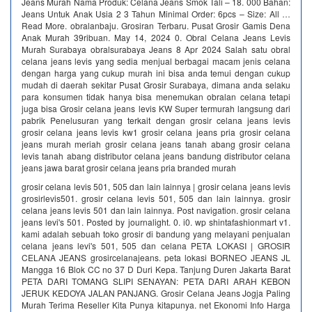
Jeans Murah Nama Produk: Celana Jeans Smok Tali – 18. 000 Bahan:
Jeans Untuk Anak Usia 2 3 Tahun Minimal Order: 6pcs – Size: All …
Read More. obralanbaju. Grosiran Terbaru. Pusat Grosir Gamis Dena
Anak Murah 39ribuan. May 14, 2024 0. Obral Celana Jeans Levis
Murah Surabaya obralsurabaya Jeans 8 Apr 2024 Salah satu obral
celana jeans levis yang sedia menjual berbagai macam jenis celana
dengan harga yang cukup murah ini bisa anda temui dengan cukup
mudah di daerah sekitar Pusat Grosir Surabaya, dimana anda selaku
para konsumen tidak hanya bisa menemukan obralan celana tetapi
juga bisa Grosir celana jeans levis KW Super termurah langsung dari
pabrik‎ Penelusuran yang terkait dengan grosir celana jeans levis
grosir celana jeans levis kw1 grosir celana jeans pria grosir celana
jeans murah meriah grosir celana jeans tanah abang grosir celana
levis tanah abang distributor celana jeans bandung distributor celana
jeans jawa barat grosir celana jeans pria branded murah
grosir celana levis 501, 505 dan lain lainnya | grosir celana jeans levis
grosirlevis501. grosir celana levis 501, 505 dan lain lainnya. grosir
celana jeans levis 501 dan lain lainnya. Post navigation. grosir celana
jeans levi's 501. Posted by journalight. 0. i0. wp shintafashionmart v1.
kami adalah sebuah toko grosir di bandung yang melayani penjualan
celana jeans levi's 501, 505 dan celana PETA LOKASI | GROSIR
CELANA JEANS grosircelanajeans. peta lokasi BORNEO JEANS JL
Mangga 16 Blok CC no 37 D Duri Kepa. Tanjung Duren Jakarta Barat
PETA DARI TOMANG SLIPI SENAYAN: PETA DARI ARAH KEBON
JERUK KEDOYA JALAN PANJANG. Grosir Celana Jeans Jogja Paling
Murah Terima Reseller Kita Punya kitapunya. net Ekonomi Info Harga