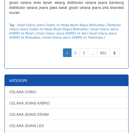
grosir celana levis tanah abang distributor celana jeans bandung
distributor celana jeans jawa barat grosir celana jeans pria branded
murah
Tag :
Grosir Celana Jeans Oxybro 04 Harga Murah Bagus Berkualitas
|
Distributor
Celana Jeans Oxybro 04 Harga Murah Bagus Berkualitas
|
Grosir Celana Jeans
AXBRO 04 Murah
|
Grosir Celana Jeans AXBRO 04 Asli
|
Grosir Celana Jeans
AXBRO 04 Berkualitas
|
Grosir Celana Jeans AXBRO 04 Terpercaya
|
(current)
1
2
3
...
892
KATEGORI
CELANA CHINO
CELANA JEANS AXBRO
CELANA JEANS DENIM
CELANA JEANS LEA