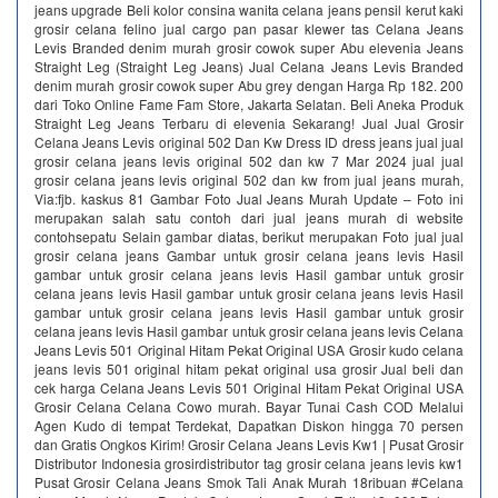
jeans upgrade Beli kolor consina wanita celana jeans pensil kerut kaki
grosir celana felino jual cargo pan pasar klewer tas Celana Jeans
Levis Branded denim murah grosir cowok super Abu elevenia Jeans
Straight Leg (Straight Leg Jeans) Jual Celana Jeans Levis Branded
denim murah grosir cowok super Abu grey dengan Harga Rp 182. 200
dari Toko Online Fame Fam Store, Jakarta Selatan. Beli Aneka Produk
Straight Leg Jeans Terbaru di elevenia Sekarang! Jual Jual Grosir
Celana Jeans Levis original 502 Dan Kw Dress ID dress jeans jual jual
grosir celana jeans levis original 502 dan kw 7 Mar 2024 jual jual
grosir celana jeans levis original 502 dan kw from jual jeans murah,
Via:fjb. kaskus 81 Gambar Foto Jual Jeans Murah Update – Foto ini
merupakan salah satu contoh dari jual jeans murah di website
contohsepatu Selain gambar diatas, berikut merupakan Foto jual jual
grosir celana jeans Gambar untuk grosir celana jeans levis Hasil
gambar untuk grosir celana jeans levis Hasil gambar untuk grosir
celana jeans levis Hasil gambar untuk grosir celana jeans levis Hasil
gambar untuk grosir celana jeans levis Hasil gambar untuk grosir
celana jeans levis Hasil gambar untuk grosir celana jeans levis Celana
Jeans Levis 501 Original Hitam Pekat Original USA Grosir kudo celana
jeans levis 501 original hitam pekat original usa grosir Jual beli dan
cek harga Celana Jeans Levis 501 Original Hitam Pekat Original USA
Grosir Celana Celana Cowo murah. Bayar Tunai Cash COD Melalui
Agen Kudo di tempat Terdekat, Dapatkan Diskon hingga 70 persen
dan Gratis Ongkos Kirim! Grosir Celana Jeans Levis Kw1 | Pusat Grosir
Distributor Indonesia grosirdistributor tag grosir celana jeans levis kw1
Pusat Grosir Celana Jeans Smok Tali Anak Murah 18ribuan #Celana