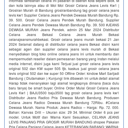
informasi tambahan celana ini pasaran di daerah kota seperti Blok. M
dan kota lainnya atau di Mol Mol Grosir Celana Jeans Levis Kw1 |
Grosiran Murah di Bandung grosiranbandung tag grosir celana jeans
levis kw1 Supplier Celana Jeans Pendek Dewasa Murah Bandung Rp.
39. 500. Grosir Celana Jeans Pendek Murah Bandung. Supplier
Celana Jeans Pendek Dewasa Murah Bandung Rp. 39. 500 #JEANS
DEWASA MURAH Jeans Pendek. admin 25 Mar 2024 Distributor
Celana Jeans Bekasi Celana Jeans Murah Bekasi
celanajeansmurahbekasi. Grosir celana jeans murah bekasi 21 Jan
2024 Selamat datang di distributor celana jeans Bekasi disini kami
sebagai agen dan supplier celana jeans levis murah di Bekasi
menyediakan blog toko online celana jeans ini untuk membantu dan
mempermudah reseller dalam pemesanan barang yang instan melalui
media internet, disini juga kami Terjual jual grosir celana jeans levis
original 502 dan KW super 505 fjb. kaskus jual grosir celana jeans
levis original 502 dan kw super 50 Offline Order: kindow Mart Sarijadi
Bandung ( Diutamakan ) Kunjungi link dibawah ini untuk detail alamat
Harap tidak menanyakan lagi alamat lengkapnya dimana (baca dulu
baru tanya) be smart buyer. Online Order Mulai Grosir Celana Jeans
Levis Kw1 | BAJU3500 baju3500 tag grosir celana jeans levis kw1
Distributor Jeans Radico Pria Dewasa Murah Bandung. Produsen
Celana Jeans Radico Dewasa Murah Bandung 72Ribu. #Celana
Dewasa Murah. Nama Produk: Jeans Radico – Harga: Rp. 72. 000.
Bahan: Kanvas Drill – Ukuran size: 29 34. Minimal Order 6 pcs per
model. Untuk Motif dan Warna Kami Sesuaikan, CELANA JEANS
LEVIS PANJANG PRIA GROSIR MURAH BANDUNG shopee Pakaian
Pria Celana Panjang Celana Jeans KETERANGAN BARANG: WARNA: