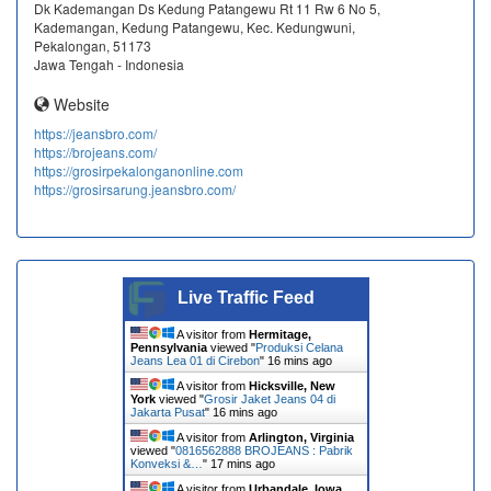
Dk Kademangan Ds Kedung Patangewu Rt 11 Rw 6 No 5,
Kademangan, Kedung Patangewu, Kec. Kedungwuni,
Pekalongan, 51173
Jawa Tengah - Indonesia
Website
https://jeansbro.com/
https://brojeans.com/
https://grosirpekalonganonline.com
https://grosirsarung.jeansbro.com/
Live Traffic Feed
A visitor from
Hermitage,
Pennsylvania
viewed "
Produksi Celana
Jeans Lea 01 di Cirebon
"
16 mins ago
A visitor from
Hicksville, New
York
viewed "
Grosir Jaket Jeans 04 di
Jakarta Pusat
"
16 mins ago
A visitor from
Arlington, Virginia
viewed "
0816562888 BROJEANS : Pabrik
Konveksi &…
"
17 mins ago
A visitor from
Urbandale, Iowa