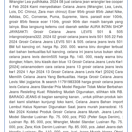
Wrangler Lea yudhikaka. 2024 08 jual celana jean wrangler lee cooper
4 Feb 2024 Kami menyediakan Celana Jeans (Wrangler, Lea, Levis,
Lois, DC Chinoz, Zara man chinoz) Ecer 95rb grosir 85rb Jaket Nike,
Adidas, DC, Converse, Puma, Supreme, Vans. parasit ecer 100rb,
grosir 85rb fleece ecer 110rb, grosir 90rb dan masih banyak yang
lainya. Bisa langsung ketemu cod daerah sekitar AURA INTAN SHOP
JAYASAKTI: Grosir Celana Jeans LEVI'S 501 & 505
intangrosirjeans322. 2024 02 grosir celana jeans levis 501 505 22 Feb
2024 Grosir Celana Jeans LEVI'S 501 & 505. celana jeans levis 501
BM full kancing ori. harga Rp. 200. 000. warna biru dongker terbuat
dari bahan berkualitas full kancing. celana ini jeans lurus bukan strait.
celana jeans levis denim505 harga Rp. 140. 000, ready warna biru
dongker, hitam, biru klasik dan blue 13 Grosir Celana Jeans Levis Kw1
[2024] celanamodern cara celana jeans 13 grosir celana jeans levis
kw1 2024 1 Apr 2024 13 Grosir Celana Jeans Levis Kw1 [2024] Cara
Memilih Celana Jeans Yang Berkualitas. Harga Grosir Celana Jeans
Levis: Mei jogjarice. tk search 11791983308 harga grosir celana jeans
levis Celana Jeans Standar Pria Model Reguler Tidak Melar Berbahan
Jeans Resleting Kuat: Ritsleting Mudah Digunakan, silihkan klik RB.
BARAGO JEANS di bagian samping kanan. , untuk pilihan produk lain
dari kami silahkan kunjungi toko kami, Celana Jeans Bahan import
Lembut Halus Nyaman Digunakan Saat. jeans murah jeansobral. 15
Mei 2024 Koleksi Produk Grosir Celana Jeans Murah. Jeans Levi's:
Model Standar Lusinan Rp. 75. 000, pcs; PSD (Peter Says Denim), :
Lusinan Rp. 85. 000, pcs; Wrangler, Model Standar: Lusinan Rp. 75.
000, pcs; Zara; Kick Denim Lusinan: Rp. 85. 000, pcs. Jaket Jeans dah
Hoodie Lusinan: Rp. 110. 000, pcs Jual Jeans Murah Harga Obral