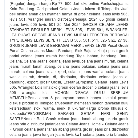
(Reguler) dengan harga Rp 77. 500 dari toko online Pantsshopjeans,
Kota Bandung. Cari product Celana Jeans lainya di Tokopedia. Jual
beli online aman dan nyaman hanya di grosir celana jeans levis 505,
levis 501, wrangler murah distrostyleremaja. 2024 05 grosir celana
jeans levis 505 levis 501 25 Mei 2024 GROSIR CELANA JEANS
STANDART REGULER MERK LEVIS 505, LEVIS 501, WRANGLER,
LEA PUSAT GROSIR JEANS LEVIS MURAH TERSEDIA BERBAGAI
TYPE JEANS LEVIS SEPERTI LEVIS 505, 501, 511, 525 SIZE 27 38.
GROSIR JEANS LEVIS BERBAGAI MERK JEANS LEVIS Pusat Grosir
Partai Celana Jeans Murah Bandung Stok Baju stokbaju pusat grosir
partai celana jeans murah bandung Tags: bahan, bandung, Baru,
Celana, Celana Jeans, celana jeans levis, celana jeans murah, celana
jeans murah tanah abang, celana jeans pakaian, celana jeans pria
murah, celana jeans sisa export, celana jeans wanita, celana jeans
wanita murah, desain, di, distributor, distributor celana jeans di
bandung, export, grosir Grosir, Eceran&Dropship Celana jeans Levis
505, Wrangler, Lois limatoko grosir eceran dropship celana jeans levis
505 wrangler lois MOHON DIBACA DULU SEBELUM
MEMBELI*Pemesanan & penanyaan produk hanya melalui pesan
diskusi produk di Tokopedia*Sebelum memesan mohon tanyakan dulu
ketersediaan stok, warna, merk & ukuran*Harga promo khusus di
tokopedia*PENGIRIMAN BARANG SETIAP HARI SENIN
SABTU*Nomor Resi Grosir celana jeans tanah abang jakarta grosir
jeans pria distributor jualanjeans Celana Jeans Home » Celana Jeans
» Grosir celana jeans tanah abang jakarta grosir jeans pria distributor
celana jeans jawa tengah jeans levis kw1 celana jeans pria branded