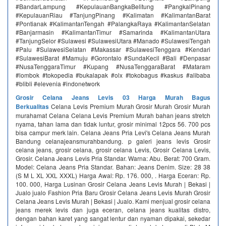
#BandarLampung #KepulauanBangkaBelitung #PangkalPinang
#KepulauanRiau #TanjungPinang #Kalimatan #KalimantanBarat
#Pontianak #KalimantanTengah #PalangkaRaya #KalimantanSelatan
#Banjarmasin #KalimantanTimur #Samarinda #KalimantanUtara
#TanjungSelor #Sulawesi #SulawesiUtara #Manado #SulawesiTengah
#Palu #SulawesiSelatan #Makassar #SulawesiTenggara #Kendari
#SulawesiBarat #Mamuju #Gorontalo #SundaKecil #Bali #Denpasar
#NusaTenggaraTimur #Kupang #NusaTenggaraBarat #Mataram
#lombok #tokopedia #bukalapak #olx #tokobagus #kaskus #alibaba
#blibli #elevenia #indonetwork
Grosir Celana Jeans Levis 03 Harga Murah Bagus
Berkualitas
Celana Levis Premium Murah Grosir Murah Grosir Murah
murahamat Celana Celana Levis Premium Murah bahan jeans stretch
nyama, tahan lama dan tidak luntur, grosir minimal 12pcs 56. 700 pcs
bisa campur merk lain. Celana Jeans Pria Levi's Celana Jeans Murah
Bandung celanajeansmurahbandung. p galeri jeans levis Grosir
celana jeans, grosir celana, grosir celana Levis, Grosir Celana Levis,
Grosir. Celana Jeans Levis Pria Standar. Warna: Abu. Berat: 700 Gram.
Model: Celana Jeans Pria Standar. Bahan: Jeans Denim. Size: 28 38
(S M L XL XXL XXXL) Harga Awal: Rp. 176. 000, . Harga Eceran: Rp.
100. 000, Harga Lusinan Grosir Celana Jeans Levis Murah | Bekasi |
Jualo jualo Fashion Pria Baru Grosir Celana Jeans Levis Murah Grosir
Celana Jeans Levis Murah | Bekasi | Jualo. Kami menjual grosir celana
jeans merek levis dan juga eceran, celana jeans kualitas distro,
dengan bahan karet yang sangat lentur dan nyaman dipakai, sekedar