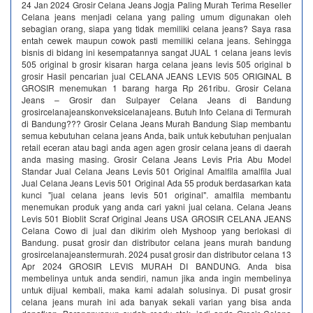
24 Jan 2024 Grosir Celana Jeans Jogja Paling Murah Terima Reseller
Celana jeans menjadi celana yang paling umum digunakan oleh
sebagian orang, siapa yang tidak memiliki celana jeans? Saya rasa
entah cewek maupun cowok pasti memiliki celana jeans. Sehingga
bisnis di bidang ini kesempatannya sangat JUAL 1 celana jeans levis
505 original b grosir kisaran harga celana jeans levis 505 original b
grosir Hasil pencarian jual CELANA JEANS LEVIS 505 ORIGINAL B
GROSIR menemukan 1 barang harga Rp 261ribu. Grosir Celana
Jeans – Grosir dan Sulpayer Celana Jeans di Bandung
grosircelanajeanskonveksicelanajeans. Butuh Info Celana di Termurah
di Bandung??? Grosir Celana Jeans Murah Bandung Siap membantu
semua kebutuhan celana jeans Anda, baik untuk kebutuhan penjualan
retail eceran atau bagi anda agen agen grosir celana jeans di daerah
anda masing masing. Grosir Celana Jeans Levis Pria Abu Model
Standar Jual Celana Jeans Levis 501 Original Amalfila amalfila Jual
Jual Celana Jeans Levis 501 Original Ada 55 produk berdasarkan kata
kunci "jual celana jeans levis 501 original". amalfila membantu
menemukan produk yang anda cari yakni jual celana. Celana Jeans
Levis 501 Bioblit Scraf Original Jeans USA GROSIR CELANA JEANS
Celana Cowo di jual dan dikirim oleh Myshoop yang berlokasi di
Bandung. pusat grosir dan distributor celana jeans murah bandung
grosircelanajeanstermurah. 2024 pusat grosir dan distributor celana 13
Apr 2024 GROSIR LEVIS MURAH DI BANDUNG. Anda bisa
membelinya untuk anda sendiri, namun jika anda ingin membelinya
untuk dijual kembali, maka kami adalah solusinya. Di pusat grosir
celana jeans murah ini ada banyak sekali varian yang bisa anda