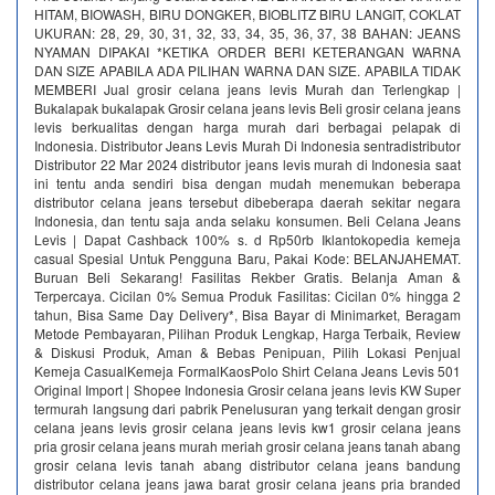
HITAM, BIOWASH, BIRU DONGKER, BIOBLITZ BIRU LANGIT, COKLAT
UKURAN: 28, 29, 30, 31, 32, 33, 34, 35, 36, 37, 38 BAHAN: JEANS
NYAMAN DIPAKAI *KETIKA ORDER BERI KETERANGAN WARNA
DAN SIZE APABILA ADA PILIHAN WARNA DAN SIZE. APABILA TIDAK
MEMBERI Jual grosir celana jeans levis Murah dan Terlengkap |
Bukalapak bukalapak Grosir celana jeans levis Beli grosir celana jeans
levis berkualitas dengan harga murah dari berbagai pelapak di
Indonesia. Distributor Jeans Levis Murah Di Indonesia sentradistributor
Distributor 22 Mar 2024 distributor jeans levis murah di Indonesia saat
ini tentu anda sendiri bisa dengan mudah menemukan beberapa
distributor celana jeans tersebut dibeberapa daerah sekitar negara
Indonesia, dan tentu saja anda selaku konsumen. Beli Celana Jeans
Levis | Dapat Cashback 100% s. d Rp50rb‎ Iklantokopedia kemeja
casual Spesial Untuk Pengguna Baru, Pakai Kode: BELANJAHEMAT.
Buruan Beli Sekarang! Fasilitas Rekber Gratis. Belanja Aman &
Terpercaya. Cicilan 0% Semua Produk Fasilitas: Cicilan 0% hingga 2
tahun, Bisa Same Day Delivery*, Bisa Bayar di Minimarket, Beragam
Metode Pembayaran, Pilihan Produk Lengkap, Harga Terbaik, Review
& Diskusi Produk, Aman & Bebas Penipuan, Pilih Lokasi Penjual
Kemeja CasualKemeja FormalKaosPolo Shirt Celana Jeans Levis 501
Original Import | Shopee Indonesia‎ Grosir celana jeans levis KW Super
termurah langsung dari pabrik‎ Penelusuran yang terkait dengan grosir
celana jeans levis grosir celana jeans levis kw1 grosir celana jeans
pria grosir celana jeans murah meriah grosir celana jeans tanah abang
grosir celana levis tanah abang distributor celana jeans bandung
distributor celana jeans jawa barat grosir celana jeans pria branded