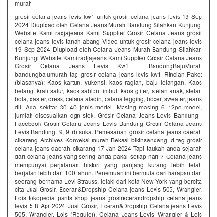
murah
grosir celana jeans levis kw1 untuk grosir celana jeans levis 19 Sep
2024 Diupload oleh Celana Jeans Murah Bandung Silahkan Kunjungi
Website Kami radjajeans Kami Supplier Grosir Celana Jeans grosir
celana jeans levis tanah abang Video untuk grosir celana jeans levis
19 Sep 2024 Diupload oleh Celana Jeans Murah Bandung Silahkan
Kunjungi Website Kami radjajeans Kami Supplier Grosir Celana Jeans
Grosir Celana Jeans Levis Kw1 | BandungBajuMurah
bandungbajumurah tag grosir celana jeans levis kw1 Rincian Paket
(biasanya): Kaos kartun, yukensi, kaos raglan, baju lelangan, Kaos
belang, krah salur, kaos sablon timbul, kaos gliter, stelan anak, stelan
bola, daster, dress, celana aladin, celana legging, boxer, sweater, jeans
dll. Ada sekitar 30 40 jenis model. Masing masing 6 12pc model,
jumlah disesuaikan dgn stok. Grosir Celana Jeans Levis Bandung |
Facebook Grosir Celana Jeans Levis Bandung Grosir Celana Jeans
Levis Bandung. 9, 9 rb suka. Pemesanan grosir celana jeans daerah
cikarang Archives Konveksi murah Bekasi bikinsandang id tag grosir
celana jeans daerah cikarang 17 Jan 2024 Tapi taukah anda sejarah
dari celana jeans yang sering anda pakai setiap hari ? Celana jeans
mempunyai perjalanan histori yang panjang kurang lebih telah
berjalan lebih dari 100 tahun. Penemuan ini bermula dari harapan dari
seorang bernama Levi Strauss, lelaki dari kota New York yang bercita
cita Jual Grosir, Eceran&Dropship Celana jeans Levis 505, Wrangler,
Lois tokopedia pants shop jeans grosirecerandropship celana jeans
levis 5 8 Apr 2024 Jual Grosir, Eceran&Dropship Celana jeans Levis
505, Wrangler, Lois (Reguler), Celana Jeans Levis, Wrangler & Lois