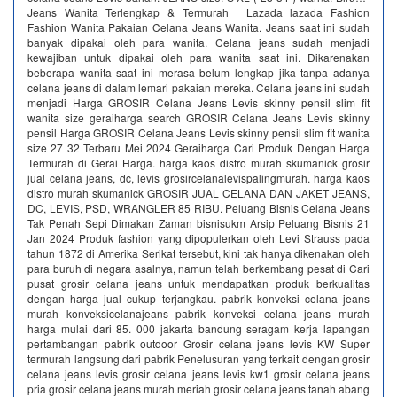
Jeans Wanita Terlengkap & Termurah | Lazada lazada Fashion
Fashion Wanita Pakaian Celana Jeans Wanita. Jeans saat ini sudah
banyak dipakai oleh para wanita. Celana jeans sudah menjadi
kewajiban untuk dipakai oleh para wanita saat ini. Dikarenakan
beberapa wanita saat ini merasa belum lengkap jika tanpa adanya
celana jeans di dalam lemari pakaian mereka. Celana jeans ini sudah
menjadi Harga GROSIR Celana Jeans Levis skinny pensil slim fit
wanita size geraiharga search GROSIR Celana Jeans Levis skinny
pensil Harga GROSIR Celana Jeans Levis skinny pensil slim fit wanita
size 27 32 Terbaru Mei 2024 Geraiharga Cari Produk Dengan Harga
Termurah di Gerai Harga. harga kaos distro murah skumanick grosir
jual celana jeans, dc, levis grosircelanalevispalingmurah. harga kaos
distro murah skumanick GROSIR JUAL CELANA DAN JAKET JEANS,
DC, LEVIS, PSD, WRANGLER 85 RIBU. Peluang Bisnis Celana Jeans
Tak Penah Sepi Dimakan Zaman bisnisukm Arsip Peluang Bisnis 21
Jan 2024 Produk fashion yang dipopulerkan oleh Levi Strauss pada
tahun 1872 di Amerika Serikat tersebut, kini tak hanya dikenakan oleh
para buruh di negara asalnya, namun telah berkembang pesat di Cari
pusat grosir celana jeans untuk mendapatkan produk berkualitas
dengan harga jual cukup terjangkau. pabrik konveksi celana jeans
murah konveksicelanajeans pabrik konveksi celana jeans murah
harga mulai dari 85. 000 jakarta bandung seragam kerja lapangan
pertambangan pabrik outdoor Grosir celana jeans levis KW Super
termurah langsung dari pabrik‎ Penelusuran yang terkait dengan grosir
celana jeans levis grosir celana jeans levis kw1 grosir celana jeans
pria grosir celana jeans murah meriah grosir celana jeans tanah abang