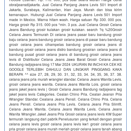
obraljeansdijakarta. Jual Celana Panjang Jeans Levis 501 Import di
Jakarta, Surabaya, Kalimantan, Irian Jaya. Murah dan bisa kirim
kemanapun. Hubungi Jual Celana Panjang Jeans Levis 501 Import
made in Mexico. Warna hitam wash. Harga satuan Rp 330. 000 pcs.
Harga grosir Rp 315. 000 pcs *min. 3 pcs. Jual Celana Grosir Celana
Jeans Bandung grosir kulakan grosir kulakan. search ?q %20Grosir
Celana Jeans Termurah Di celana jeans pasar baru bandung grosir
baju celana jeans bandung grosir celana jeans di pasar baru bandung
grosir celana jeans cihampelas bandung grosir celana jeans di
bandung grosir celana jeans distro bandung grosiran celana jeans di
bandung pusat grosir celana jeans di bandung grosir celana jeans
levis di Distributor Celana Jeans Jawa Barat Grosir Celana Jeans
Bandung radjajeans blog 17 Mar 2024 UKURAN INI INCHI KA CEK KE
GOOGLE TERLEBIH DAHULU DAN LINGKAR PINGGANG KAKA
BERAPA ^^ size 27, 28, 29, 30. 31, 32, 33, 34. 34, 35, 36, 37. 38.
celana jeans pria murah wrangler standar. Celana Jeans Wanita Levis.
grosir celana jeans wanita. Celana Jeans Wanita Lois. grosir celana
jeans jaket jeans levis | Grosir Celana Jeans Bandung radjajeans tag
jaket jeans levis Categories. Cealan Chino Pria. Cealan Jeansn Pria
Wrangler Standar. Cealana Jeans Pensil. Celana Chino Pria. Celana
Jeans Pensil. Celana Jeans Pria Levis. Celana Jeans Pria Slimfit.
Celana Jeans Wanita. Celana Jeans Wanita Levis. Celana Jeans
Wanita Wrangler. Jaket Jeans Pria Grosir celana jeans levis KW Super
termurah langsung dari pabrik‎ Penelusuran yang terkait dengan grosir
celana jeans levis grosir celana jeans levis kw1 grosir celana jeans
pria grosir celana jeans murah meriah grosir celana jeans tanah abang