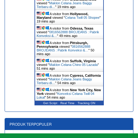
viewed "
Maklon Celana Jeans Baggy
Terbaru di…
"
19 mins ago
A visitor from
Hollywood,
Maryland
viewed "
Celana Twill 05 Shopee
"
19 mins ago
A visitor from
Odessa, Texas
viewed "
0816562888 BROJEANS : Pabrik
Konveksi &…
"
49 mins ago
A visitor from
Pittsburgh,
Pennsylvania
viewed "
0816562888
BROJEANS : Pabrik Konveksi &…
"
50
mins ago
A visitor from
Suffolk, Virginia
viewed "
Maklon Celana Chino 05 Lazada
"
51 mins ago
A visitor from
Cypress, California
viewed "
Maklon Celana Jeans Baggy
Terbaru di…
"
54 mins ago
A visitor from
New York City, New
York
viewed "
Konveksi Celana Twill 04
Lokal
"
54 mins ago
Get Script
Real Time
Tracking ON
PRODUK TERPOPULER