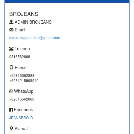
BROJEANS
ADMIN BROJEANS
Email
marketingjeansbro@gmail.com
Telepon
0816562888
Ponsel
+62816562888
+6281215998949
WhatsApp
+62816562888
Facebook
JEANSBRO.ID
Alamat